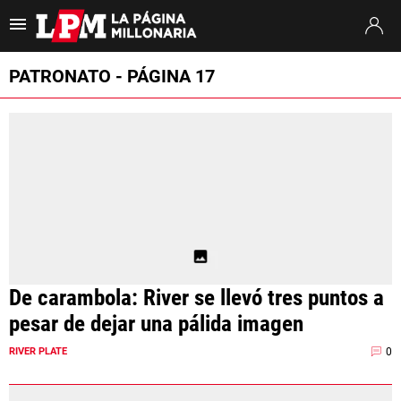
Es tendencia
:
Francisco Ortega River
River Tigre
Pablo Longoria
PATRONATO - PÁGINA 17
ULTIMAS NOTICIAS
STREAMING
TORNEO CLAUSURA
SUDAMERICANA
MERCADO DE PASES
De carambola: River se llevó tres puntos a
FIXTURE
pesar de dejar una pálida imagen
POSICIONES
0
RIVER PLATE
OPINIÓN