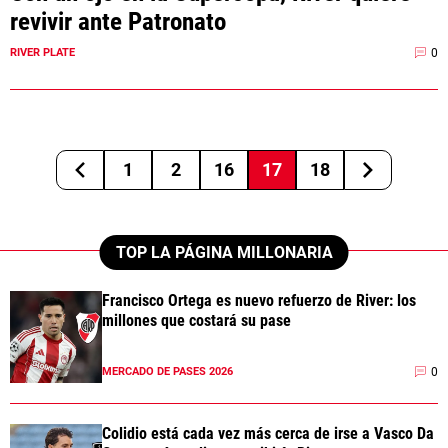
revivir ante Patronato
0
RIVER PLATE
1
2
16
17
18
TOP LA PÁGINA MILLONARIA
Francisco Ortega es nuevo refuerzo de River: los
millones que costará su pase
0
MERCADO DE PASES 2026
Colidio está cada vez más cerca de irse a Vasco Da