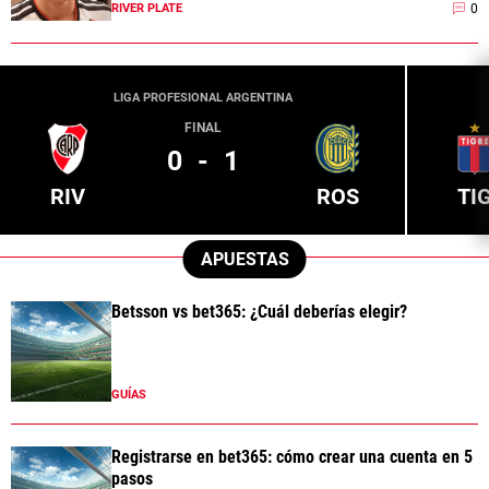
0
RIVER PLATE
LIGA PROFESIONAL ARGENTINA
FINAL
0
-
1
RIV
ROS
TI
APUESTAS
Betsson vs bet365: ¿Cuál deberías elegir?
GUÍAS
Registrarse en bet365: cómo crear una cuenta en 5
pasos