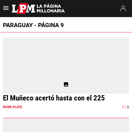
Es tendencia
:
Thiago Almada River
River vs. Tigre
A qué hora juega R
PARAGUAY - PÁGINA 9
ULTIMAS NOTICIAS
STREAMING
TORNEO CLAUSURA
SUDAMERICANA
MERCADO DE PASES
El Muñeco acertó hasta con el 225
FIXTURE
0
RIVER PLATE
POSICIONES
OPINIÓN