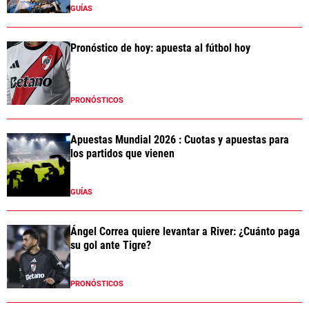
GUÍAS
Pronóstico de hoy: apuesta al fútbol hoy
PRONÓSTICOS
Apuestas Mundial 2026 : Cuotas y apuestas para
los partidos que vienen
GUÍAS
Ángel Correa quiere levantar a River: ¿Cuánto paga
su gol ante Tigre?
PRONÓSTICOS