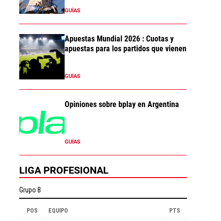
GUÍAS
Apuestas Mundial 2026 : Cuotas y
apuestas para los partidos que vienen
GUÍAS
Opiniones sobre bplay en Argentina
GUÍAS
LIGA PROFESIONAL