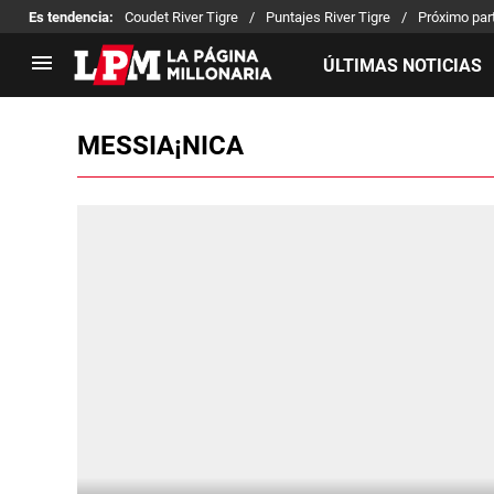
Es tendencia
:
Coudet River Tigre
Puntajes River Tigre
Próximo part
ÚLTIMAS NOTICIAS
MESSIA¡NICA
LIGA PROFESIONAL
TORNEOS
Noticias
Copa Sudamericana
Tabla de posiciones
Copa Argentina
Fixture
Selección Argentina
Reserva