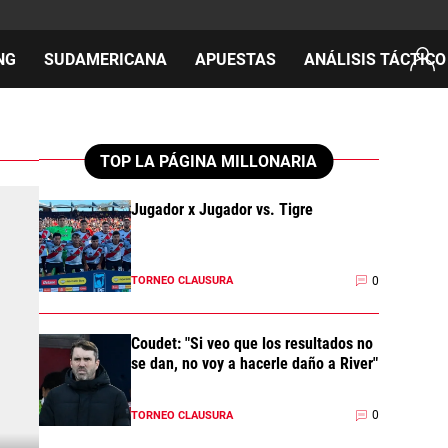
NG
SUDAMERICANA
APUESTAS
ANÁLISIS TÁCTICO
AS
TOP LA PÁGINA MILLONARIA
Jugador x Jugador vs. Tigre
cos
del día
0
TORNEO CLAUSURA
Coudet: "Si veo que los resultados no
se dan, no voy a hacerle daño a River"
0
TORNEO CLAUSURA