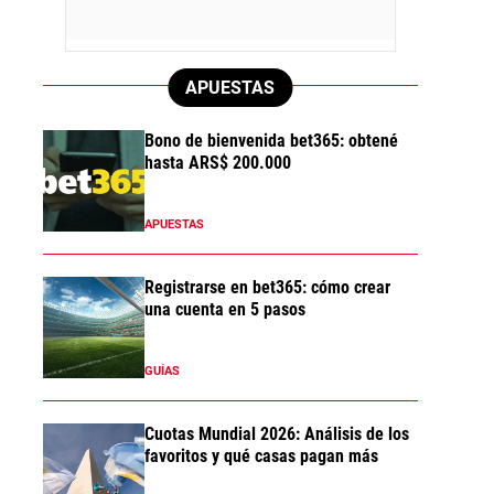
APUESTAS
Bono de bienvenida bet365: obtené
hasta ARS$ 200.000
APUESTAS
Registrarse en bet365: cómo crear
una cuenta en 5 pasos
GUÍAS
Cuotas Mundial 2026: Análisis de los
favoritos y qué casas pagan más