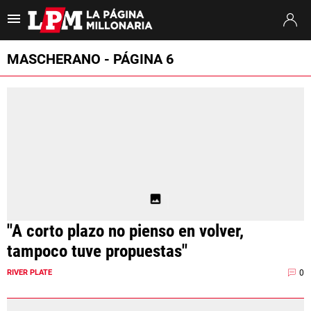
Es tendencia
:
Thiago Almada River
Jaime Peñarol River
River vs. Tig
MASCHERANO - PÁGINA 6
ULTIMAS NOTICIAS
STREAMING
TORNEO CLAUSURA
SUDAMERICANA
MERCADO DE PASES
"A corto plazo no pienso en volver,
FIXTURE
tampoco tuve propuestas"
POSICIONES
0
RIVER PLATE
OPINIÓN