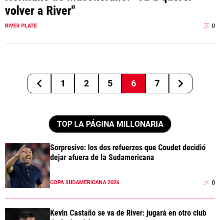
volver a River"
0
RIVER PLATE
1
2
5
6
7
TOP LA PÁGINA MILLONARIA
Sorpresivo: los dos refuerzos que Coudet decidió
dejar afuera de la Sudamericana
0
COPA SUDAMERICANA 2026
Kevin Castaño se va de River: jugará en otro club