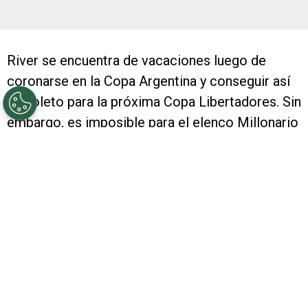
River se encuentra de vacaciones luego de
coronarse en la Copa Argentina y conseguir así
su boleto para la próxima Copa Libertadores. Sin
embargo, es imposible para el elenco Millonario
dejar de pensar en lo que vendrá, y, referido a
ello, el horizonte presente un mayo muy
complejo.
Es que en dicho mes del 2017, River tendrá una
agenda muy dura. En primer término, los
comandados por Marcelo Gallardo tendrán, en
esa instancia del año, la definición del Grupo 3
de la Copa Libertadores de América, principal