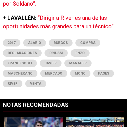
por Soldano”.
+ LAVALLÉN:
“Dirigir a River es una de las
oportunidades más grandes para un técnico”.
2017
ALARIO
BURGOS
COMPRA
DECLARACIONES
DRIUSSI
ENZO
FRANCESCOLI
JAVIER
MANAGER
MASCHERANO
MERCADO
MONO
PASES
RIVER
VENTA
NOTAS RECOMENDADAS
Este listado muestra los artículos con más comentarios en los últimos 7
Un artículo de tendencia con el título "Qué dijo Coudet sobre los prob
Un artículo de tendencia con el tít