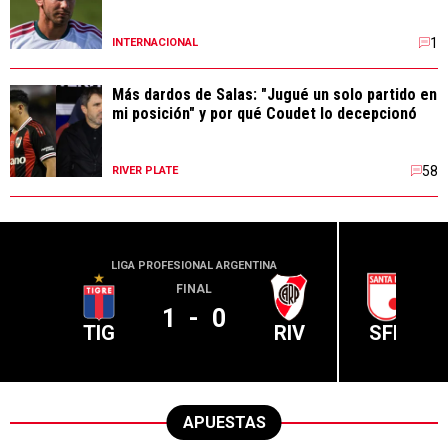
1
INTERNACIONAL
Más dardos de Salas: "Jugué un solo partido en
mi posición" y por qué Coudet lo decepcionó
58
RIVER PLATE
LIGA PROFESIONAL ARGENTINA
CONME
FINAL
1
-
0
TIG
RIV
SFE
APUESTAS