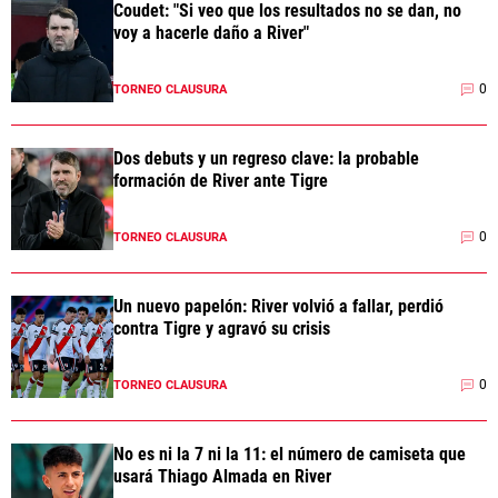
Coudet: "Si veo que los resultados no se dan, no
voy a hacerle daño a River"
0
TORNEO CLAUSURA
Dos debuts y un regreso clave: la probable
formación de River ante Tigre
0
TORNEO CLAUSURA
Un nuevo papelón: River volvió a fallar, perdió
contra Tigre y agravó su crisis
0
TORNEO CLAUSURA
No es ni la 7 ni la 11: el número de camiseta que
usará Thiago Almada en River