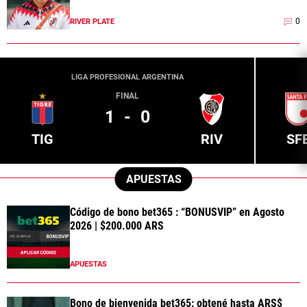
0
RIVER PLATE
LIGA PROFESIONAL ARGENTINA
FINAL
1
-
0
TIG
RIV
SF
APUESTAS
Código de bono bet365 : “BONUSVIP” en Agosto
2026 | $200.000 ARS
APUESTAS
Bono de bienvenida bet365: obtené hasta ARS$