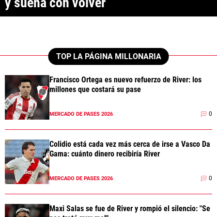
y sueña con volver
ANÁLISIS TÁCTICO
CHACHO COUDET
APUESTAS
TOP LA PÁGINA MILLONARIA
NOTICIAS
Francisco Ortega es nuevo refuerzo de River: los
millones que costará su pase
GUÍAS
0
MERCADO DE PASES 2026
CÓDIGOS
QUIENES SOMOS
STAFF
CONTACTO
PRONÓSTICOS
Colidio está cada vez más cerca de irse a Vasco Da
ESCRIBÍ EN LA PÁGINA MILLONARIA
APUESTAS
Gama: cuánto dinero recibiría River
La Página Millonaria es un sitio no oficial, creado por socios e
APUESTA DEL DÍA
hinchas de River y no tiene afiliación alguna con el club Atlético River
Plate.
0
MERCADO DE PASES 2026
Esta sección no tiene relación alguna con el club. Para visitar el sitio
oficial
haz click aquí
Maxi Salas se fue de River y rompió el silencio: "Se