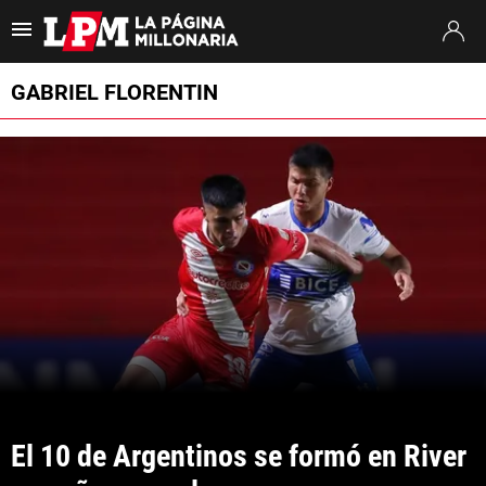
Es tendencia
:
Francisco Ortega River
River Tigre
Pablo Longoria
GABRIEL FLORENTIN
ULTIMAS NOTICIAS
STREAMING
TORNEO CLAUSURA
SUDAMERICANA
MERCADO DE PASES
FIXTURE
POSICIONES
El 10 de Argentinos se formó en River 
OPINIÓN