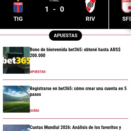
FINAL
1
-
0
TIG
RIV
SF
APUESTAS
Bono de bienvenida bet365: obtené hasta ARS$
200.000
APUESTAS
Registrarse en bet365: cómo crear una cuenta en 5
pasos
GUÍAS
Cuotas Mundial 2026: Análisis de los favoritos y