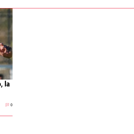
, la
0