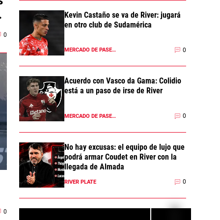
s
Kevin Castaño se va de River: jugará
en otro club de Sudamérica
0
0
MERCADO DE PASES 2026
Acuerdo con Vasco da Gama: Colidio
está a un paso de irse de River
0
MERCADO DE PASES 2026
No hay excusas: el equipo de lujo que
podrá armar Coudet en River con la
llegada de Almada
0
RIVER PLATE
0