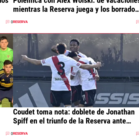
dos
Polémica con Alex Woiski: de vacacione
mientras la Reserva juega y los borrados
entrenan
0
RESERVA
Coudet toma nota: doblete de Jonathan
Spiff en el triunfo de la Reserva ante
Lanús
0
RESERVA