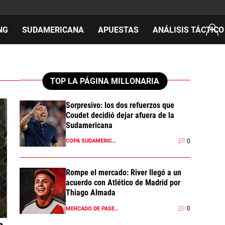
NG
SUDAMERICANA
APUESTAS
ANÁLISIS TÁCTICO
AS
TOP LA PÁGINA MILLONARIA
Sorpresivo: los dos refuerzos que
Coudet decidió dejar afuera de la
cos
Sudamericana
del día
0
COPA SUDAMERICANA 2026
Rompe el mercado: River llegó a un
acuerdo con Atlético de Madrid por
Thiago Almada
0
MERCADO DE PASES 2026