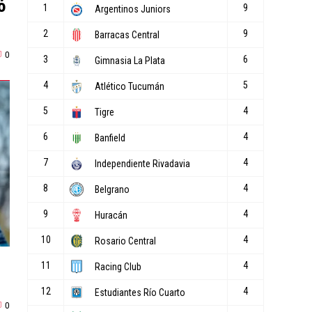
ó
0
0