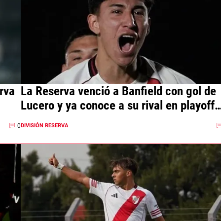
rva
La Reserva venció a Banfield con gol de
Lucero y ya conoce a su rival en playoffs
cuál será
0
DIVISIÓN RESERVA