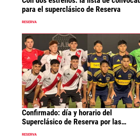
Con dos estrenos: la lista de convoca
para el superclásico de Reserva
RESERVA
Confirmado: día y horario del
Superclásico de Reserva por las
semifinales
RESERVA