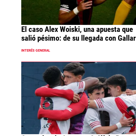
El caso Alex Woiski, una apuesta que
salió pésimo: de su llegada con Galla
irse sin debutar en River
INTERÉS GENERAL