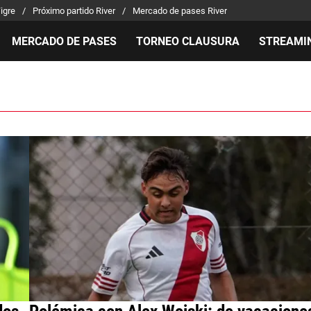
Tigre
Próximo partido River
Mercado de pases River
MERCADO DE PASES
TORNEO CLAUSURA
STREAMI
MILLONARIOS
LPM PARA EL HINCHA
APUEST
Mercado de Pases
Streaming
Noticias
Análisis tácticos
Entradas
Guías
Juanfer Quintero
Hinchas
Códigos
Chacho Coudet
Los goles de River
Pronósti
Ex River
Entrevistas
Apuesta 