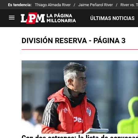
Es tendencia
:
Thiago Almada River
Jaime Peñarol River
River vs. 
ÚLTIMAS NOTICIAS
DIVISIÓN RESERVA - PÁGINA 3
LIGA PROFESIONAL
TORNEOS
Noticias
Copa Sudamericana
Tabla de posiciones
Copa Argentina
Fixture
Selección Argentina
Reserva