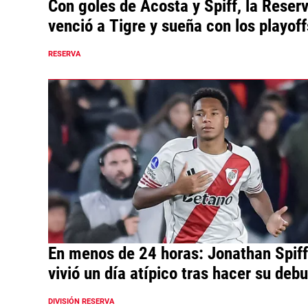
Con goles de Acosta y Spiff, la Reser
venció a Tigre y sueña con los playoff
RESERVA
En menos de 24 horas: Jonathan Spiff
vivió un día atípico tras hacer su debu
la Primera de River
DIVISIÓN RESERVA