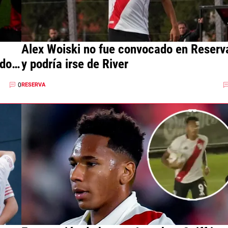
Alex Woiski no fue convocado en Reserv
rdo a
y podría irse de River
0
RESERVA