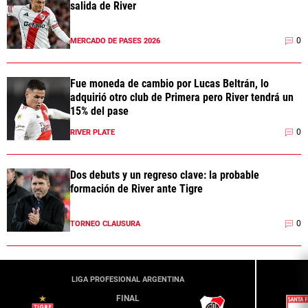
salida de River
0
MERCADO DE PASES 2026
Fue moneda de cambio por Lucas Beltrán, lo
adquirió otro club de Primera pero River tendrá un
15% del pase
0
RIVER PLATE
Dos debuts y un regreso clave: la probable
formación de River ante Tigre
0
TORNEO CLAUSURA
LIGA PROFESIONAL ARGENTINA
FINAL