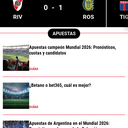
0
-
1
RIV
ROS
TI
APUESTAS
Apuestas campeón Mundial 2026: Pronósticos,
cuotas y candidatos
GUÍAS
¿Betano o bet365, cuál es mejor?
GUÍAS
Apuestas de Argentina en el Mundial 2026: