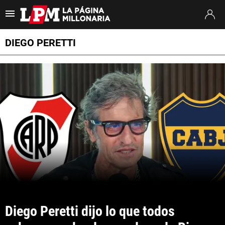
Es tendencia
:
Francisco Ortega River
River Tigre
Pablo Longoria
DIEGO PERETTI
ULTIMAS NOTICIAS
STREAMING
TORNEO CLAUSURA
SUDAMERICANA
MERCADO DE PASES
FIXTURE
POSICIONES
Diego Peretti dijo lo que todos 
OPINIÓN