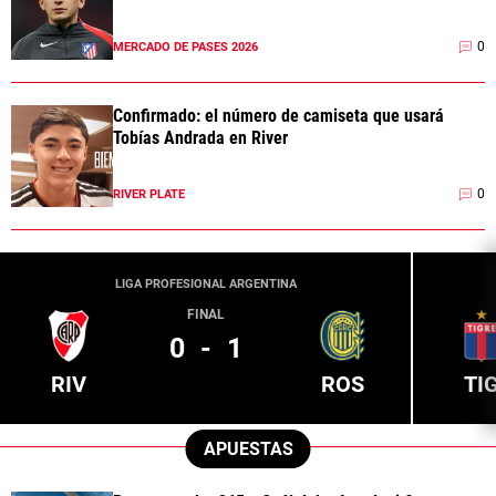
0
MERCADO DE PASES 2026
Confirmado: el número de camiseta que usará
Tobías Andrada en River
0
RIVER PLATE
LIGA PROFESIONAL ARGENTINA
FINAL
0
-
1
RIV
ROS
TI
APUESTAS