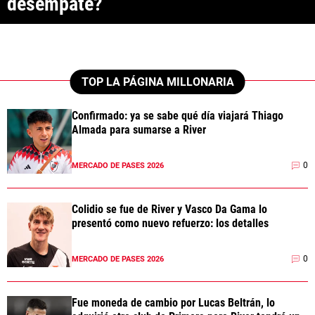
desempate?
ANÁLISIS TÁCTICO
CHACHO COUDET
APUESTAS
TOP LA PÁGINA MILLONARIA
NOTICIAS
Confirmado: ya se sabe qué día viajará Thiago
Almada para sumarse a River
GUÍAS
0
MERCADO DE PASES 2026
CÓDIGOS
QUIENES SOMOS
STAFF
CONTACTO
PRONÓSTICOS
Colidio se fue de River y Vasco Da Gama lo
ESCRIBÍ EN LA PÁGINA MILLONARIA
APUESTAS
presentó como nuevo refuerzo: los detalles
La Página Millonaria es un sitio no oficial, creado por socios e
APUESTA DEL DÍA
hinchas de River y no tiene afiliación alguna con el club Atlético River
Plate.
0
MERCADO DE PASES 2026
Esta sección no tiene relación alguna con el club. Para visitar el sitio
oficial
haz click aquí
Fue moneda de cambio por Lucas Beltrán, lo