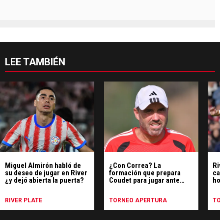
LEE TAMBIÉN
Miguel Almirón habló de
¿Con Correa? La
Ri
su deseo de jugar en River
formación que prepara
ca
¿y dejó abierta la puerta?
Coudet para jugar ante
ho
Gimnasia
fo
RIVER PLATE
TORNEO APERTURA
T