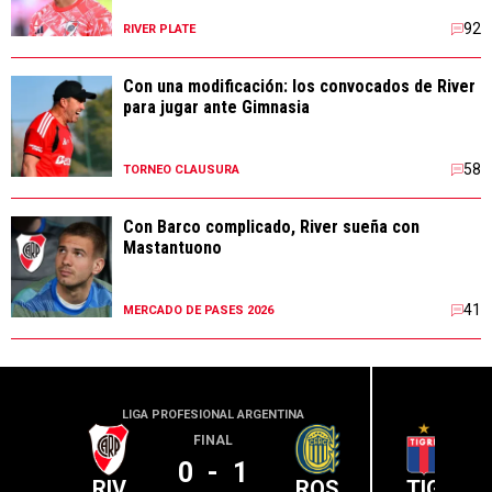
92
RIVER PLATE
Con una modificación: los convocados de River
para jugar ante Gimnasia
58
TORNEO CLAUSURA
Con Barco complicado, River sueña con
Mastantuono
41
MERCADO DE PASES 2026
LIGA PROFESIONAL ARGENTINA
LIGA PR
FINAL
0
-
1
RIV
ROS
TIG