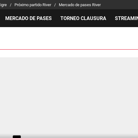
Tigre
Próximo partido River
Mercado de pases River
MERCADO DE PASES
TORNEO CLAUSURA
STREAMI
MILLONARIOS
LPM PARA EL HINCHA
APUEST
Mercado de Pases
Streaming
Noticias
Análisis tácticos
Entradas
Guías
Juanfer Quintero
Hinchas
Códigos
Chacho Coudet
Los goles de River
Pronósti
Ex River
Entrevistas
Apuesta 