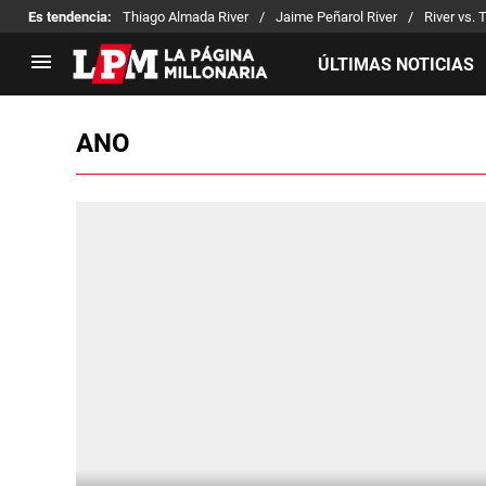
Es tendencia
:
Thiago Almada River
Jaime Peñarol River
River vs. 
ÚLTIMAS NOTICIAS
ANO
LIGA PROFESIONAL
TORNEOS
Noticias
Copa Sudamericana
Tabla de posiciones
Copa Argentina
Fixture
Selección Argentina
Reserva