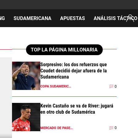
NG
SUDAMERICANA
APUESTAS
ANÁLISIS TÁCTICO
AS
TOP LA PÁGINA MILLONARIA
Sorpresivo: los dos refuerzos que
Coudet decidió dejar afuera de la
cos
Sudamericana
del día
0
COPA SUDAMERICANA 2026
Kevin Castaño se va de River: jugará
en otro club de Sudamérica
0
MERCADO DE PASES 2026