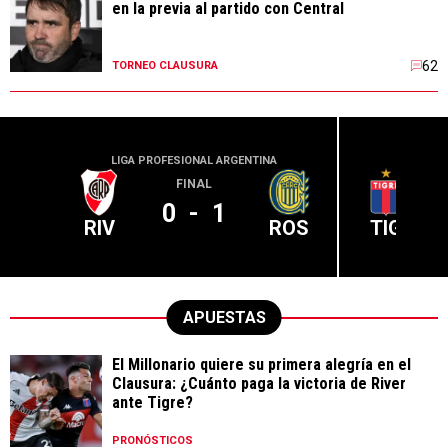
en la previa al partido con Central
62
TORNEO CLAUSURA
LIGA PROFESIONAL ARGENTINA
LIGA PR
FINAL
0
-
1
RIV
ROS
TIG
APUESTAS
El Millonario quiere su primera alegría en el
Clausura: ¿Cuánto paga la victoria de River
ante Tigre?
PRONÓSTICOS