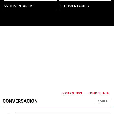
66 COMENTARIOS
35 COMENTARIOS
PUBLICIDAD
INICIAR SESIÓN
CREAR CUENTA
|
CONVERSACIÓN
SIGA ESTA 
SEGUIR