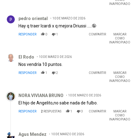
INAPROPIADO
Comentario de pedro oriental.
pedro oriental
10 DE MARZO DE 2026
Hay q traer Icardi x q mejora Driussi .....🤪
RESPONDER
0
1
COMPARTIR
MARCAR
COMO
INAPROPIADO
Comentario de El Rodo.
El Rodo
10 DE MARZO DE 2026
Nos vendría 10 puntos.
RESPONDER
1
2
COMPARTIR
MARCAR
COMO
INAPROPIADO
Comentario de NORA VIVIANA BRUNO.
NORA VIVIANA BRUNO
10 DE MARZO DE 2026
El hijo de Angelito,no sabe nada de fulbo.
RESPONDER
2
RESPUESTAS
1
3
COMPARTIR
MARCAR
COMO
INAPROPIADO
Respuesta de Agus Mendez.
Agus Mendez
10 DE MARZO DE 2026