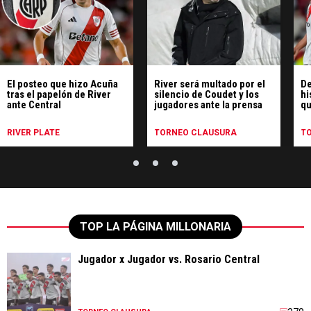
El posteo que hizo Acuña
River será multado por el
De
tras el papelón de River
silencio de Coudet y los
hi
ante Central
jugadores ante la prensa
qu
pe
Ce
RIVER PLATE
TORNEO CLAUSURA
T
TOP LA PÁGINA MILLONARIA
Jugador x Jugador vs. Rosario Central