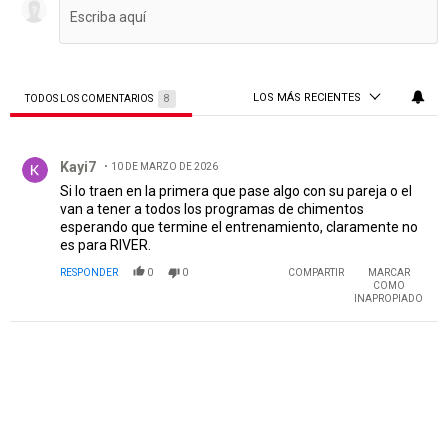
LOS MÁS RECIENTES
TODOS LOS COMENTARIOS
8
Todos los comentarios
Comentario de Kayi7.
Kayi7
10 DE MARZO DE 2026
Si lo traen en la primera que pase algo con su pareja o el
van a tener a todos los programas de chimentos
esperando que termine el entrenamiento, claramente no
es para RIVER.
RESPONDER
0
0
COMPARTIR
MARCAR
COMO
INAPROPIADO