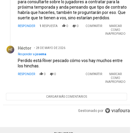
para consultarte sobre lo jugadores a contratar para la
próxima temporada y anda pensando que tipo de contrato
habría que hacerles, también te proguntarán por eso. Que
suerte que te tienen a vos, sino estarían perdidos.
RESPONDER
1
RESPUESTA
0
0
COMPARTIR
MARCAR
COMO
INAPROPIADO
Respuesta de Héctor .
Héctor
28 DE MAYO DE 2026
HÉ
Responder a
josema
Perdido está River pescado cómo vos hay muchos entre
los hinchas.
RESPONDER
0
0
COMPARTIR
MARCAR
COMO
INAPROPIADO
CARGAR MÁS COMENTARIOS
Gestionado por