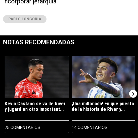
incorporar jerarquía.
PABLO LONGORIA
NOTAS RECOMENDADAS
Este listado muestra los artículos con más comentarios en los últimos 7
Un artículo de tendencia con el título "Kevin Castaño se va de River 
Un artículo de tendencia con el tí
Kevin Castaño se va de River
¡Una millonada! En qué puesto
y jugará en otro important...
de la historia de River y...
75 COMENTARIOS
14 COMENTARIOS