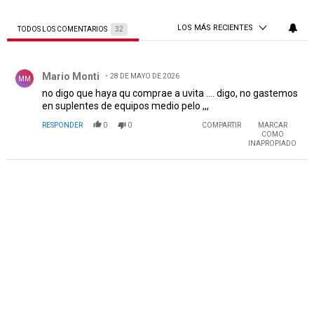
LOS MÁS RECIENTES
TODOS LOS COMENTARIOS
32
Todos los comentarios
Comentario de Mario Monti.
Mario Monti
28 DE MAYO DE 2026
MM
no digo que haya qu comprae a uvita .... digo, no gastemos
en suplentes de equipos medio pelo ,,,
RESPONDER
0
0
COMPARTIR
MARCAR
COMO
INAPROPIADO
PUBLICIDAD