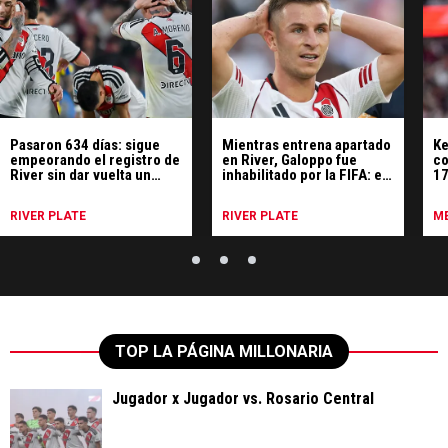
Pasaron 634 días: sigue
Mientras entrena apartado
Ke
empeorando el registro de
en River, Galoppo fue
co
River sin dar vuelta un
inhabilitado por la FIFA: el
17
partido
motivo
p
RIVER PLATE
RIVER PLATE
ME
TOP LA PÁGINA MILLONARIA
Jugador x Jugador vs. Rosario Central