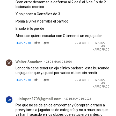
Gran error desarmar la defensa al 2 de 6 al 6 de 3 y de 2
lesionado cronico
Y no poner a González de 3
Ponía a Silva y cerraba el partido
El solo él lo pierde
Ahora se quiere escudar con Otamendi un ex jugador
RESPONDER
0
0
COMPARTIR
MARCAR
COMO
INAPROPIADO
Comentario de Walter Sanchez.
Walter Sanchez
28 DE MAYO DE 2026
Longoria debe tener un ojo clìnico barbaro, esta buscando
un jugador que ya pasò por varios clubes sin rendir
RESPONDER
1
0
COMPARTIR
MARCAR
COMO
INAPROPIADO
Comentario de luislopez2708@gmail.com.
luislopez2708@gmail.com
27 DE MAYO DE 2026
LU
Por que no se dejan de embromar y Compran o traen a
prewytamo a jugadores de categoría y no a muertos que
ya han fracasdo en los clubes que estuvieron antes, o