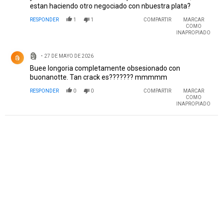
estan haciendo otro negociado con nbuestra plata?
RESPONDER
1
1
COMPARTIR
MARCAR
COMO
INAPROPIADO
Comentario de 🗿.
🗿
27 DE MAYO DE 2026
🗿
Buee longoria completamente obsesionado con
buonanotte. Tan crack es??????? mmmmm
RESPONDER
0
0
COMPARTIR
MARCAR
COMO
INAPROPIADO
PUBLICIDAD