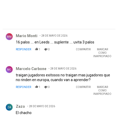
Comentario de Mario Monti.
Mario Monti
28 DE MAYO DE 2026
MM
16 palos .... en Leeds .... suplente .... uvita 3 palos
RESPONDER
1
0
COMPARTIR
MARCAR
COMO
INAPROPIADO
Comentario de Marcelo Carbone.
Marcelo Carbone
28 DE MAYO DE 2026
MC
traigan jugadores exitosos no traigan mas jugadores que
no rinden en europa, cuando van a aprender?
RESPONDER
1
0
COMPARTIR
MARCAR
COMO
INAPROPIADO
Comentario de Zazo.
Zazo
28 DE MAYO DE 2026
ZA
El chacho