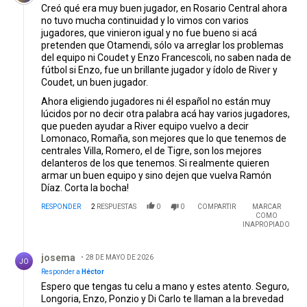
Creó qué era muy buen jugador, en Rosario Central ahora
no tuvo mucha continuidad y lo vimos con varios
jugadores, que vinieron igual y no fue bueno si acá
pretenden que Otamendi, sólo va arreglar los problemas
del equipo ni Coudet y Enzo Francescoli, no saben nada de
fútbol si Enzo, fue un brillante jugador y ídolo de River y
Coudet, un buen jugador.
Ahora eligiendo jugadores ni él español no están muy
lúcidos por no decir otra palabra acá hay varios jugadores,
que pueden ayudar a River equipo vuelvo a decir
Lomonaco, Romaña, son mejores que lo que tenemos de
centrales Villa, Romero, el de Tigre, son los mejores
delanteros de los que tenemos. Si realmente quieren
armar un buen equipo y sino dejen que vuelva Ramón
Díaz. Corta la bocha!
RESPONDER
2
RESPUESTAS
0
0
COMPARTIR
MARCAR
COMO
INAPROPIADO
Respuesta de josema.
josema
28 DE MAYO DE 2026
JO
Responder a
Héctor
Espero que tengas tu celu a mano y estes atento. Seguro,
Longoria, Enzo, Ponzio y Di Carlo te llaman a la brevedad