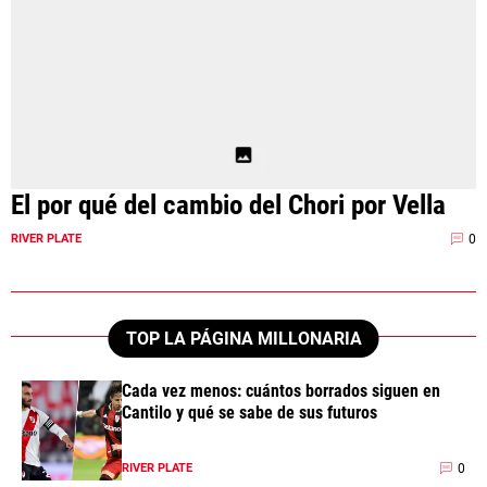
ANÁLISIS TÁCTICO
CHACHO COUDET
APUESTAS
NOTICIAS
El por qué del cambio del Chori por Vella
GUÍAS
0
RIVER PLATE
CÓDIGOS
QUIENES SOMOS
STAFF
CONTACTO
PRONÓSTICOS
ESCRIBÍ EN LA PÁGINA MILLONARIA
APUESTAS
TOP LA PÁGINA MILLONARIA
La Página Millonaria es un sitio no oficial, creado por socios e
APUESTA DEL DÍA
hinchas de River y no tiene afiliación alguna con el club Atlético River
Cada vez menos: cuántos borrados siguen en
Plate.
Esta sección no tiene relación alguna con el club. Para visitar el sitio
Cantilo y qué se sabe de sus futuros
oficial
haz click aquí
0
RIVER PLATE