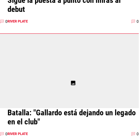
Sigue la puesta a punto con miras al
debut
0
0
RIVER PLATE
Batalla: "Gallardo está dejando un legado
en el club"
0
0
RIVER PLATE