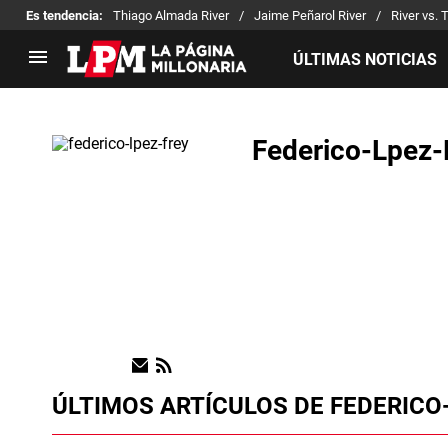
Es tendencia
:
Thiago Almada River
Jaime Peñarol River
River vs. 
ÚLTIMAS NOTICIAS
LIGA PROFESIONAL
TORNEOS
Federico-Lpez-
Noticias
Copa Sudamericana
Tabla de posiciones
Copa Argentina
Fixture
Selección Argentina
Reserva
ÚLTIMOS ARTÍCULOS DE FEDERICO