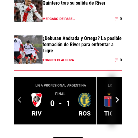
Quintero tras su salida de River
0
MERCADO DE PASES 2026
¿Debutan Andrada y Ortega? La posible
formación de River para enfrentar a
Tigre
0
TORNEO CLAUSURA
LIGA PROFESIONAL ARGENTINA
LIGA PROFESIONA
FINAL
08/08
17:00
0
-
1
RIV
ROS
TIG