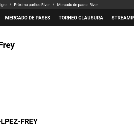
Tigre
Próximo partido River
Mercado de pases River
MERCADO DE PASES
TORNEO CLAUSURA
STREAMI
MILLONARIOS
LPM PARA EL HINCHA
APUEST
Frey
Mercado de Pases
Streaming
Noticias
Análisis tácticos
Entradas
Guías
Juanfer Quintero
Hinchas
Códigos
Chacho Coudet
Los goles de River
Pronósti
Ex River
Entrevistas
Apuesta 
-LPEZ-FREY