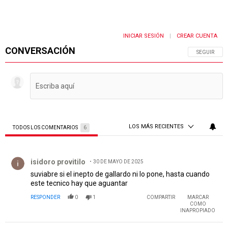
INICIAR SESIÓN
CREAR CUENTA
|
CONVERSACIÓN
SIGA ESTA 
SEGUIR
LOS MÁS RECIENTES
TODOS LOS COMENTARIOS
6
Todos los comentarios
Comentario de isidoro provitilo.
isidoro provitilo
30 DE MAYO DE 2025
suviabre si el inepto de gallardo ni lo pone, hasta cuando
este tecnico hay que aguantar
RESPONDER
0
1
COMPARTIR
MARCAR
COMO
INAPROPIADO