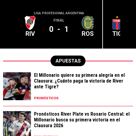
LIGA PROFESIONAL ARGENTINA
LIGA PR
FINAL
0
-
1
RIV
ROS
TIG
APUESTAS
El Millonario quiere su primera alegría en el
Clausura: ¿Cuánto paga la victoria de River
ante Tigre?
PRONÓSTICOS
Pronósticos River Plate vs Rosario Central: el
Millonario busca su primera victoria en el
Clausura 2026
PRONÓSTICOS