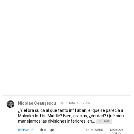
PUBLICIDAD
Comentario de Nicolae Ceaușescu.
Nicolae Ceaușescu
30 DE MAYO DE 2025
¿Y el bra su ca al que tanto inf l aban, el que se parecía a
Malcolm In The Middle? Bien, gracias, ¿verdad? Qué bien
manejamos las divisiones inferiores, eh...
EDITADO
RESPONDER
0
0
COMPARTIR
MARCAR
COMO
INAPROPIADO