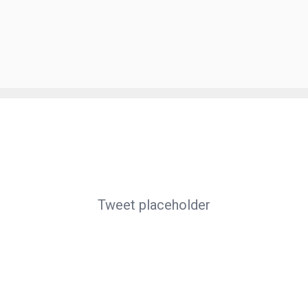
Tweet placeholder
Así,
el futbolista de la Selección Argentina Sub