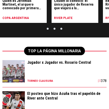
convocado por primera
que viajará a la
vo
vez por Coudet
pretemporada en Alicante
de
un
COPA ARGENTINA
RIVER PLATE
RI
TOP LA PÁGINA MILLONARIA
Jugador x Jugador vs. Rosario Central
378
TORNEO CLAUSURA
El posteo que hizo Acuña tras el papelón de
River ante Central
132
RIVER PLATE