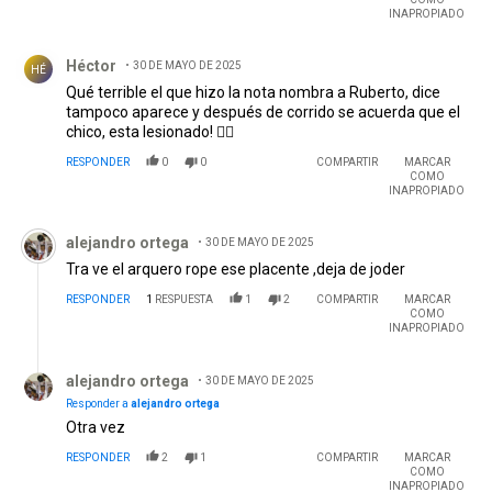
Comentario de Héctor .
Héctor
30 DE MAYO DE 2025
HÉ
Qué terrible el que hizo la nota nombra a Ruberto, dice
tampoco aparece y después de corrido se acuerda que el
chico, esta lesionado! 🤷‍♂️
RESPONDER
0
0
COMPARTIR
MARCAR
COMO
INAPROPIADO
Comentario de alejandro ortega.
alejandro ortega
30 DE MAYO DE 2025
Tra ve el arquero rope ese placente ,deja de joder
RESPONDER
1
RESPUESTA
1
2
COMPARTIR
MARCAR
COMO
INAPROPIADO
Respuesta de alejandro ortega.
alejandro ortega
30 DE MAYO DE 2025
Responder a
alejandro ortega
Otra vez
RESPONDER
2
1
COMPARTIR
MARCAR
COMO
INAPROPIADO
Comentario de Raul Sirolli.