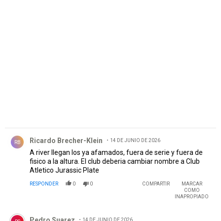
PUBLICIDAD
Comentario de Ricardo Brecher-Klein.
Ricardo Brecher-Klein
14 DE JUNIO DE 2026
RB
A river llegan los ya afamados, fuera de serie y fuera de
fisico a la altura. El club deberia cambiar nombre a Club
Atletico Jurassic Plate
RESPONDER
0
0
COMPARTIR
MARCAR
COMO
INAPROPIADO
Comentario de Pedro Suarez.
Pedro Suarez
14 DE JUNIO DE 2026