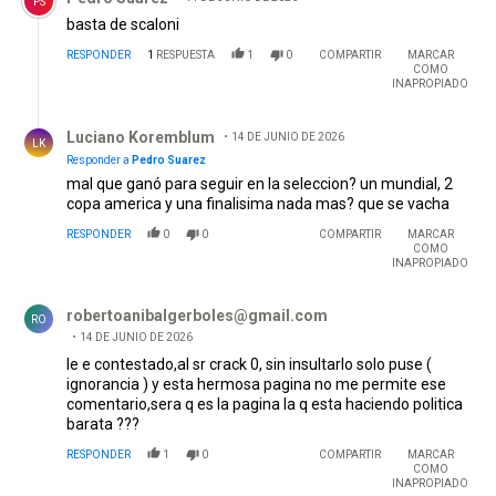
PS
basta de scaloni
RESPONDER
1
RESPUESTA
1
0
COMPARTIR
MARCAR
COMO
INAPROPIADO
Respuesta de Luciano Koremblum.
Luciano Koremblum
14 DE JUNIO DE 2026
LK
Responder a
Pedro Suarez
mal que ganó para seguir en la seleccion? un mundial, 2
copa america y una finalisima nada mas? que se vacha
RESPONDER
0
0
COMPARTIR
MARCAR
COMO
INAPROPIADO
Comentario de robertoanibalgerboles@gmail.com.
robertoanibalgerboles@gmail.com
RO
14 DE JUNIO DE 2026
le e contestado,al sr crack 0, sin insultarlo solo puse (
ignorancia ) y esta hermosa pagina no me permite ese
comentario,sera q es la pagina la q esta haciendo politica
barata ???
RESPONDER
1
0
COMPARTIR
MARCAR
COMO
INAPROPIADO