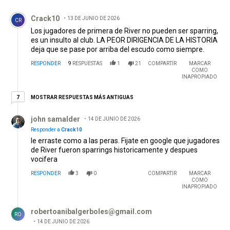
Comentario de Crack10.
Crack10
13 DE JUNIO DE 2026
CR
Los jugadores de primera de River no pueden ser sparring,
es un insulto al club. LA PEOR DIRIGENCIA DE LA HISTORIA
deja que se pase por arriba del escudo como siempre.
RESPONDER
9
RESPUESTAS
1
21
COMPARTIR
MARCAR
COMO
INAPROPIADO
7 respuestas más antiguas
MOSTRAR RESPUESTAS MÁS ANTIGUAS
7
Respuesta de john samalder.
john samalder
14 DE JUNIO DE 2026
Responder a
Crack10
le erraste como a las peras. Fijate en google que jugadores
de River fueron sparrings historicamente y despues
vocifera
RESPONDER
3
0
COMPARTIR
MARCAR
COMO
INAPROPIADO
Respuesta de robertoanibalgerboles@gmail.com.
robertoanibalgerboles@gmail.com
RO
14 DE JUNIO DE 2026