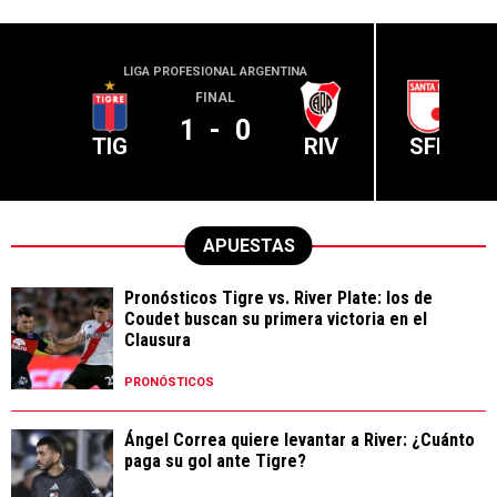
LIGA PROFESIONAL ARGENTINA
CONME
FINAL
1
-
0
TIG
RIV
SFE
APUESTAS
Pronósticos Tigre vs. River Plate: los de
Coudet buscan su primera victoria en el
Clausura
PRONÓSTICOS
Ángel Correa quiere levantar a River: ¿Cuánto
paga su gol ante Tigre?