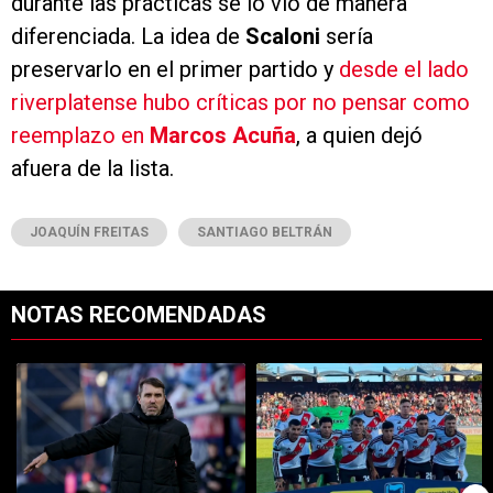
durante las prácticas se lo vio de manera
diferenciada. La idea de
Scaloni
sería
preservarlo en el primer partido y
desde el lado
riverplatense hubo críticas por no pensar como
reemplazo en
Marcos Acuña
, a quien dejó
afuera de la lista.
JOAQUÍN FREITAS
SANTIAGO BELTRÁN
NOTAS RECOMENDADAS
Este listado muestra los artículos con más comentarios en los últimos 7
Un artículo de tendencia con el título "Qué dijo Coudet sobre los prob
Un artículo de tendencia con el tít