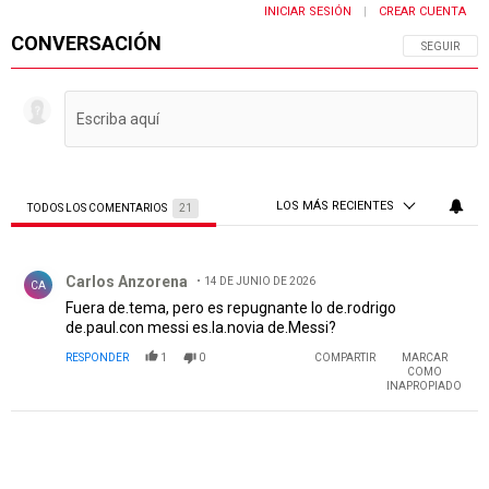
INICIAR SESIÓN
CREAR CUENTA
|
CONVERSACIÓN
SIGA ESTA 
SEGUIR
LOS MÁS RECIENTES
TODOS LOS COMENTARIOS
21
Todos los comentarios
Comentario de Carlos Anzorena.
Carlos Anzorena
14 DE JUNIO DE 2026
CA
Fuera de.tema, pero es repugnante lo de.rodrigo
de.paul.con messi es.la.novia de.Messi?
RESPONDER
1
0
COMPARTIR
MARCAR
COMO
INAPROPIADO