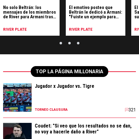
No solo Beltrán: los
El emotivo posteo que
El
mensajes de los miembros
Beltrán le dedicó a Armani:
Sa
de River para Armani tras
"Fuiste un ejemplo para
su
su despedida
mí"
Ri
di
RIVER PLATE
RIVER PLATE
RI
TOP LA PÁGINA MILLONARIA
Jugador x Jugador vs. Tigre
321
TORNEO CLAUSURA
Coudet: "Si veo que los resultados no se dan,
no voy a hacerle daño a River"