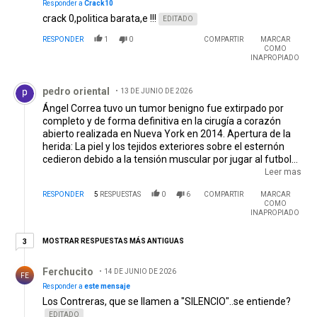
Responder a
Crack10
crack 0,politica barata,e !!!
EDITADO
RESPONDER
1
0
COMPARTIR
MARCAR
COMO
INAPROPIADO
Comentario de pedro oriental.
pedro oriental
13 DE JUNIO DE 2026
Ángel Correa tuvo un tumor benigno fue extirpado por
completo y de forma definitiva en la cirugía a corazón
abierto realizada en Nueva York en 2014. Apertura de la
herida: La piel y los tejidos exteriores sobre el esternón
cedieron debido a la tensión muscular por jugar al futbol
es constante.Alambre expuesto: El propio jugador confesó
Leer mas
que la cicatriz se abrió tanto que se le alcanzaba a asomar
RESPONDER
5
RESPUESTAS
0
6
COMPARTIR
MARCAR
el alambre quirúrgico utilizado para fijar el hueso del
COMO
pecho.Intervención dermatológica/ambulatoria: Se le
INAPROPIADO
realizó una microcirugía reconstructiva en Madrid para
cerrar correctamente la piel, asegurar el alambre y evitar
3 respuestas más antiguas
MOSTRAR RESPUESTAS MÁS ANTIGUAS
3
infecciones.Lo operaron en N. York y en Madrid y el
Respuesta de Ferchucito.
operado final es River Plate.
Ferchucito
14 DE JUNIO DE 2026
FE
Responder a
este mensaje
Los Contreras, que se llamen a "SILENCIO"..se entiende?
EDITADO