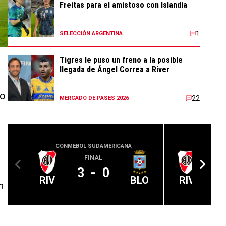
Freitas para el amistoso con Islandia
1
SELECCIÓN ARGENTINA
Tigres le puso un freno a la posible
llegada de Ángel Correa a River
io
22
MERCADO DE PASES 2026
CONMEBOL SUDAMERICANA
LIGA PROFE
FINAL
A 
3
-
0
RIV
BLO
RIV
n