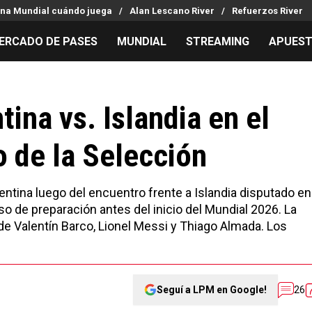
ina Mundial cuándo juega
Alan Lescano River
Refuerzos River
ERCADO DE PASES
MUNDIAL
STREAMING
APUES
MILLONARIOS
LPM PARA EL HINCHA
APUESTA
Mercado de Pases
Streaming
Noticias
ina vs. Islandia en el
Análisis tácticos
Entradas
Guías
 de la Selección
Juanfer Quintero
Hinchas
Códigos
Chacho Coudet
Los goles de River
Pronósti
Ex River
Entrevistas
Apuesta d
entina luego del encuentro frente a Islandia disputado en
Apuestas
o de preparación antes del inicio del Mundial 2026. La
 de Valentín Barco, Lionel Messi y Thiago Almada. Los
Seguí a LPM en Google!
26