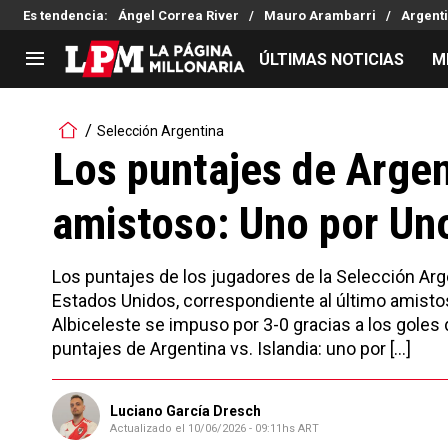
Es tendencia
:
Ángel Correa River
Mauro Arambarri
Argent
ÚLTIMAS NOTICIAS
M
LIGA PROFESIONAL
TORNEOS
Selección Argentina
Noticias
Copa Sudamericana
Los puntajes de Argent
Tabla de posiciones
Copa Argentina
amistoso: Uno por Uno
Fixture
Selección Argentina
Reserva
Los puntajes de los jugadores de la Selección Arg
Estados Unidos, correspondiente al último amistos
Albiceleste se impuso por 3-0 gracias a los goles
puntajes de Argentina vs. Islandia: uno por […]
Luciano García Dresch
Actualizado el
10/06/2026 - 09:11hs ART