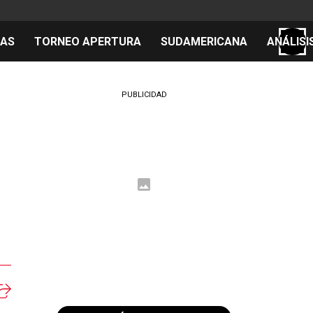
TAS
TORNEO APERTURA
SUDAMERICANA
ANÁLISI
S
PUBLICIDAD
cos
el día
 Mundial 2026