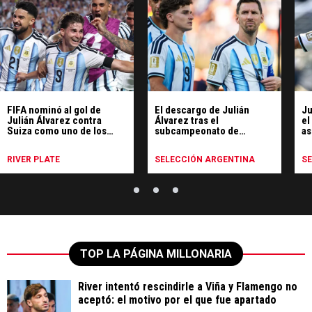
FIFA nominó al gol de
El descargo de Julián
Ju
Julián Álvarez contra
Álvarez tras el
el
Suiza como uno de los
subcampeonato de
as
mejores del Mundial
Argentina en el Mundial
Mu
RIVER PLATE
SELECCIÓN ARGENTINA
S
TOP LA PÁGINA MILLONARIA
River intentó rescindirle a Viña y Flamengo no
aceptó: el motivo por el que fue apartado