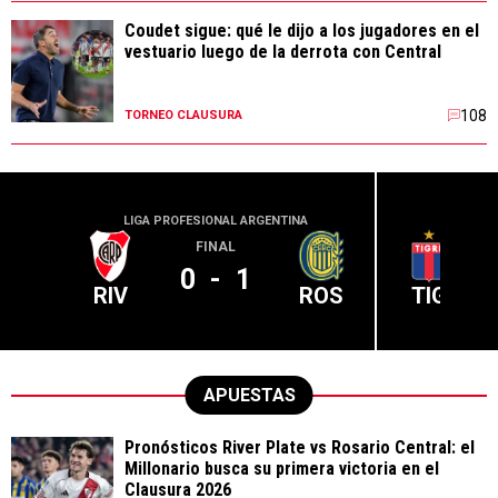
Coudet sigue: qué le dijo a los jugadores en el
vestuario luego de la derrota con Central
108
TORNEO CLAUSURA
LIGA PROFESIONAL ARGENTINA
LIGA PR
FINAL
0
-
1
RIV
ROS
TIG
APUESTAS
Pronósticos River Plate vs Rosario Central: el
Millonario busca su primera victoria en el
Clausura 2026