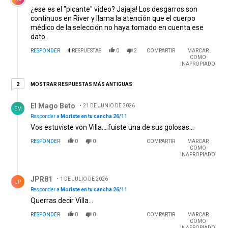
¿ese es el "picante" video? Jajaja! Los desgarros son
continuos en River y llama la atención que el cuerpo
médico de la selección no haya tomado en cuenta ese
dato.
RESPONDER
4
RESPUESTAS
0
2
COMPARTIR
MARCAR
COMO
INAPROPIADO
2 respuestas más antiguas
MOSTRAR RESPUESTAS MÁS ANTIGUAS
2
Respuesta de El Mago Beto.
El Mago Beto
21 DE JUNIO DE 2026
EM
Responder a
Moriste en tu cancha 26/11
Vos estuviste von Villa....fuiste una de sus golosas...
RESPONDER
0
0
COMPARTIR
MARCAR
COMO
INAPROPIADO
Respuesta de JPR81.
JPR81
1 DE JULIO DE 2026
JP
Responder a
Moriste en tu cancha 26/11
Querras decir Villa...
RESPONDER
0
0
COMPARTIR
MARCAR
COMO
INAPROPIADO