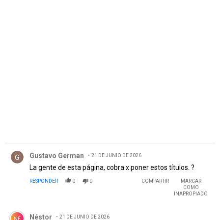
PUBLICIDAD
Comentario de Gustavo German.
Gustavo German
21 DE JUNIO DE 2026
La gente de esta página, cobra x poner estos títulos. ?
RESPONDER
0
0
COMPARTIR
MARCAR
COMO
INAPROPIADO
Comentario de Néstor .
Néstor
21 DE JUNIO DE 2026
NÉ