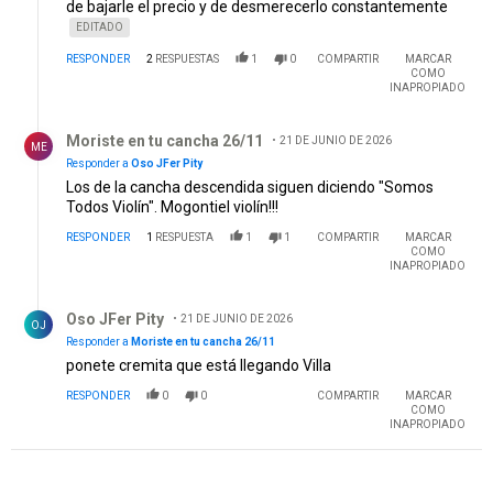
de bajarle el precio y de desmerecerlo constantemente
EDITADO
RESPONDER
2
RESPUESTAS
1
0
COMPARTIR
MARCAR
COMO
INAPROPIADO
Respuesta de Moriste en tu cancha 26/11.
Moriste en tu cancha 26/11
21 DE JUNIO DE 2026
ME
Responder a
Oso JFer Pity
Los de la cancha descendida siguen diciendo "Somos
Todos Violín". Mogontiel violín!!!
RESPONDER
1
RESPUESTA
1
1
COMPARTIR
MARCAR
COMO
INAPROPIADO
Respuesta de Oso JFer Pity.
Oso JFer Pity
21 DE JUNIO DE 2026
OJ
Responder a
Moriste en tu cancha 26/11
ponete cremita que está llegando Villa
RESPONDER
0
0
COMPARTIR
MARCAR
COMO
INAPROPIADO