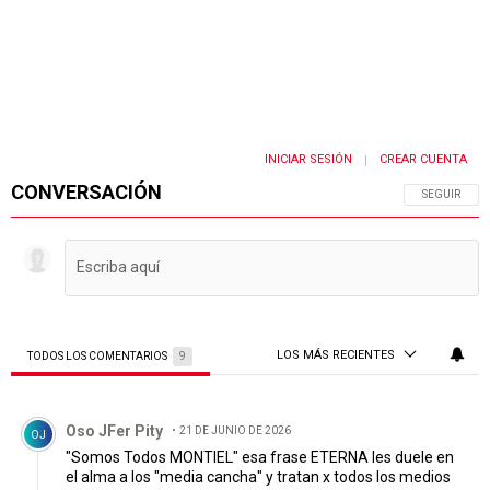
INICIAR SESIÓN
CREAR CUENTA
|
CONVERSACIÓN
SIGA ESTA 
SEGUIR
LOS MÁS RECIENTES
TODOS LOS COMENTARIOS
9
Todos los comentarios
Comentario de Oso JFer Pity.
Oso JFer Pity
21 DE JUNIO DE 2026
OJ
"Somos Todos MONTIEL" esa frase ETERNA les duele en
el alma a los "media cancha" y tratan x todos los medios