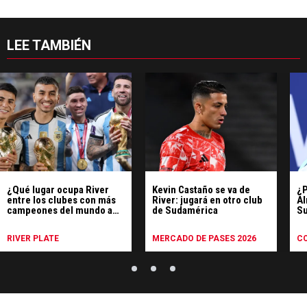
LEE TAMBIÉN
¿Qué lugar ocupa River
Kevin Castaño se va de
¿P
entre los clubes con más
River: jugará en otro club
Al
campeones del mundo a
de Sudamérica
Su
nivel mundial?
di
RIVER PLATE
MERCADO DE PASES 2026
C