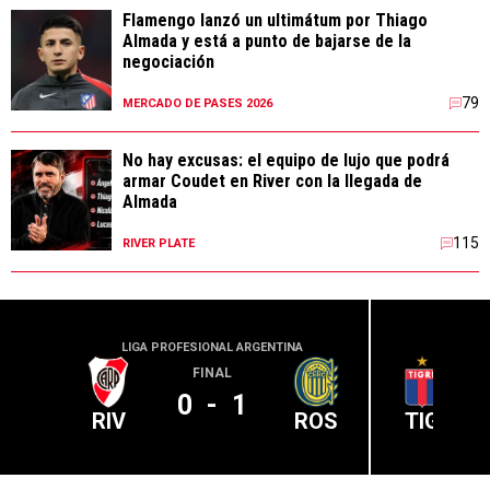
Flamengo lanzó un ultimátum por Thiago
Almada y está a punto de bajarse de la
negociación
79
MERCADO DE PASES 2026
No hay excusas: el equipo de lujo que podrá
armar Coudet en River con la llegada de
Almada
115
RIVER PLATE
LIGA PROFESIONAL ARGENTINA
LIGA PR
FINAL
0
-
1
RIV
ROS
TIG