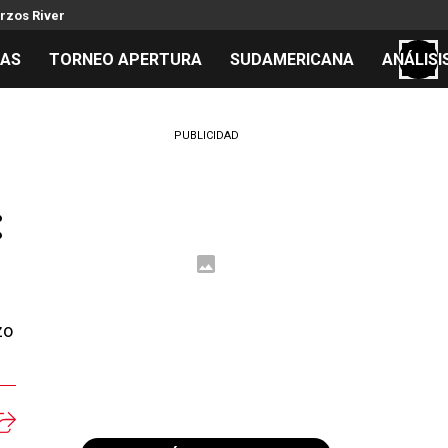
rzos River
TAS
TORNEO APERTURA
SUDAMERICANA
ANÁLISI
S
PUBLICIDAD
:
cos
el día
 Mundial 2026
zo