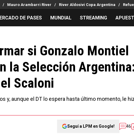
Mauro Arambarri River
River Aldosivi Copa Argentina
Refue
ERCADO DE PASES
MUNDIAL
STREAMING
APUES
MILLONARIOS
LPM PARA EL HINCHA
APUESTA
Mercado de Pases
Streaming
Noticias
irmar si Gonzalo Montiel
Análisis tácticos
Entradas
Guías
n la Selección Argentina
Juanfer Quintero
Hinchas
Códigos
Chacho Coudet
Los goles de River
Pronósti
nel Scaloni
Ex River
Entrevistas
Apuesta d
Apuestas
os y, aunque el DT lo espera hasta último momento, le hi
Seguí a LPM en Google!
46