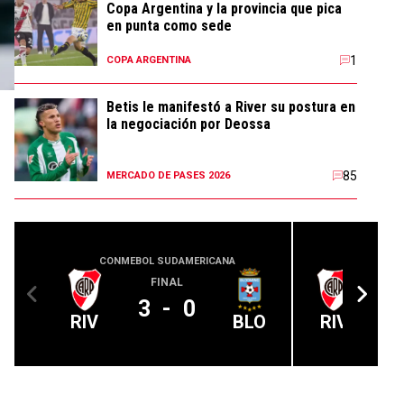
Copa Argentina y la provincia que pica
en punta como sede
1
COPA ARGENTINA
Betis le manifestó a River su postura en
la negociación por Deossa
85
MERCADO DE PASES 2026
CONMEBOL SUDAMERICANA
LIGA PROFE
FINAL
A 
3
-
0
RIV
BLO
RIV