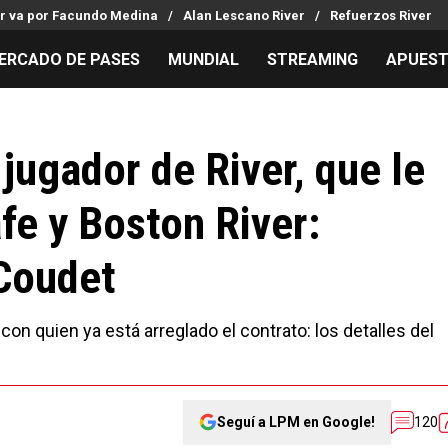
er va por Facundo Medina
Alan Lescano River
Refuerzos River
ERCADO DE PASES
MUNDIAL
STREAMING
APUES
MILLONARIOS
LPM PARA EL HINCHA
APUESTA
Mercado de Pases
Streaming
Noticias
jugador de River, que le
Análisis tácticos
Entradas
Guías
fe y Boston River:
Juanfer Quintero
Hinchas
Códigos
Chacho Coudet
Los goles de River
Pronósti
Coudet
Ex River
Entrevistas
Apuesta d
Apuestas
 con quien ya está arreglado el contrato: los detalles del
Seguí a LPM en Google!
120