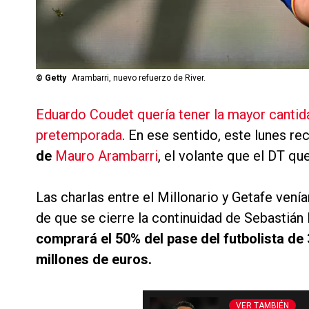
©
Getty
Arambarri, nuevo refuerzo de River.
Eduardo Coudet quería tener la mayor cantida
pretemporada
. En ese sentido, este lunes re
de
Mauro Arambarri
, el volante que el DT qu
Las charlas entre el Millonario y Getafe ven
de que se cierre la continuidad de Sebastián 
comprará el 50% del pase del futbolista d
millones de euros.
VER TAMBIÉN