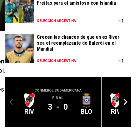
Freitas para el amistoso con Islandia
1
SELECCIÓN ARGENTINA
Crecen las chances de que un ex River
sea el reemplazante de Balerdi en el
Mundial
ón
1
SELECCIÓN ARGENTINA
l.
és
CONMEBOL SUDAMERICANA
LIGA PROFE
FINAL
A 
3
-
0
RIV
BLO
RIV