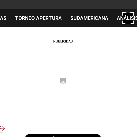
TAS
TORNEO APERTURA
SUDAMERICANA
ANÁLISI
S
PUBLICIDAD
cos
el día
 Mundial 2026