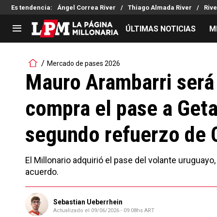
Es tendencia
:
Ángel Correa River
Thiago Almada River
Riv
ÚLTIMAS NOTICIAS
M
LIGA PROFESIONAL
TORNEOS
Mercado de pases 2026
Noticias
Copa Sudamericana
Mauro Arambarri será 
Tabla de posiciones
Copa Argentina
compra el pase a Geta
Fixture
Selección Argentina
Reserva
segundo refuerzo de 
El Millonario adquirió el pase del volante uruguayo,
acuerdo.
Sebastian Ueberrhein
Actualizado el
09/06/2026 - 09:08hs ART