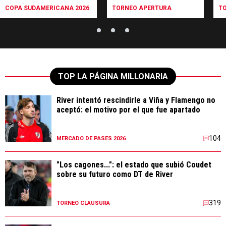
COPA SUDAMERICANA 2026
TORNEO APERTURA
T
TOP LA PÁGINA MILLONARIA
River intentó rescindirle a Viña y Flamengo no
aceptó: el motivo por el que fue apartado
104
MERCADO DE PASES 2026
"Los cagones...": el estado que subió Coudet
sobre su futuro como DT de River
319
TORNEO CLAUSURA