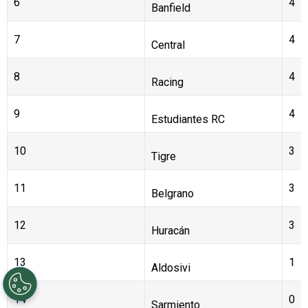
6
4
Banfield
7
4
Central
8
4
Racing
9
4
Estudiantes RC
10
3
Tigre
11
3
Belgrano
12
3
Huracán