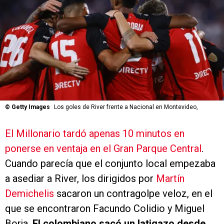
©
Getty Images
Los goles de River frente a Nacional en Montevideo,
El Millonario tardó apenas 10 minutos en
ponerse en ventaja en el Gran Parque Central
.
Cuando parecía que el conjunto local empezaba
a asediar a River, los dirigidos por
Martín
Demichelis
sacaron un contragolpe veloz, en el
que se encontraron Facundo Colidio y Miguel
Borja.
El colombiano sacó un latigazo desde