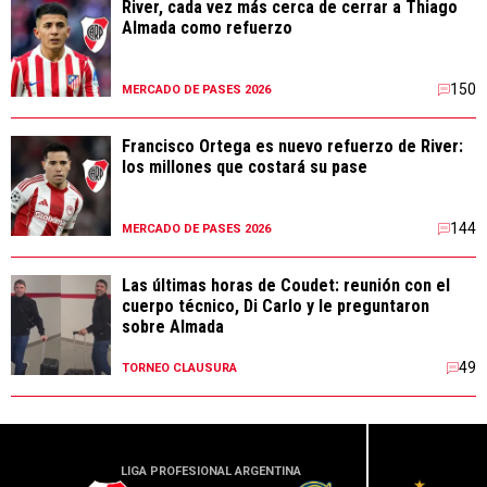
River, cada vez más cerca de cerrar a Thiago
Almada como refuerzo
150
MERCADO DE PASES 2026
Francisco Ortega es nuevo refuerzo de River:
los millones que costará su pase
144
MERCADO DE PASES 2026
Las últimas horas de Coudet: reunión con el
cuerpo técnico, Di Carlo y le preguntaron
sobre Almada
49
TORNEO CLAUSURA
LIGA PROFESIONAL ARGENTINA
LIGA PR