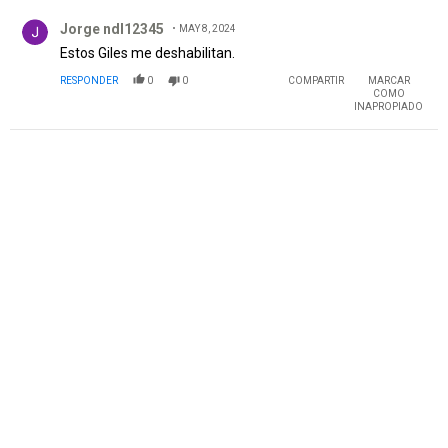
Comentario de Jorge ndl12345.
Jorge ndl12345
MAY 8, 2024
Estos Giles me deshabilitan.
RESPONDER
0
0
COMPARTIR
MARCAR
COMO
INAPROPIADO
PUBLICIDAD