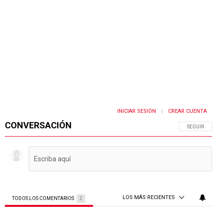
INICIAR SESIÓN
CREAR CUENTA
|
CONVERSACIÓN
SIGA ESTA 
SEGUIR
LOS MÁS RECIENTES
TODOS LOS COMENTARIOS
2
Todos los comentarios