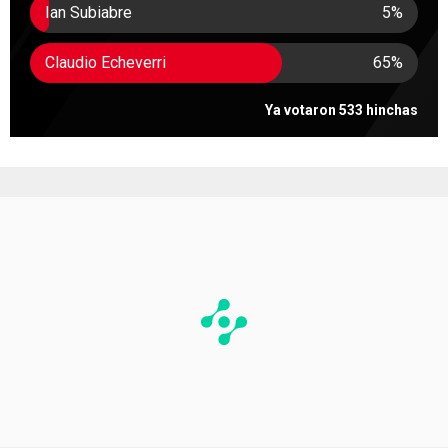
Ian Subiabre
5
%
Claudio Echeverri
65
%
Ya votaron 533 hinchas