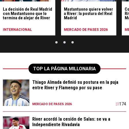
La decisión de Real Madrid
Mastantuono quiere volver
Co
con Mastantuono que lo
a River: la postura del Real
Ri
termina de alejar de River
Madrid
M
INTERNACIONAL
MERCADO DE PASES 2026
ME
TOP LA PÁGINA MILLONARIA
Thiago Almada definió su postura en la puja
entre River y Flamengo por su pase
174
MERCADO DE PASES 2026
River acordó la cesión de Salas: se va a
Independiente Rivadavia