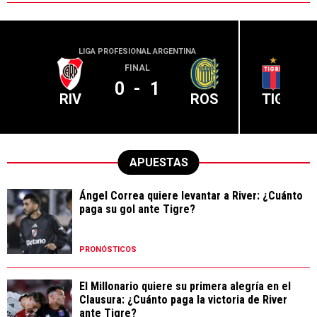
LIGA PROFESIONAL ARGENTINA
LIGA PR
FINAL
0
-
1
RIV
ROS
TIG
APUESTAS
Ángel Correa quiere levantar a River: ¿Cuánto
paga su gol ante Tigre?
PRONÓSTICOS
El Millonario quiere su primera alegría en el
Clausura: ¿Cuánto paga la victoria de River
ante Tigre?