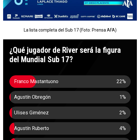
La lista completa del Sub 17 (Foto: Prensa AFA)
¿Qué jugador de River será la figura
del Mundial Sub 17?
Franco Mastantuono
22
%
Agustín Obregón
1
%
Ulises Giménez
2
%
Agustín Ruberto
4
%