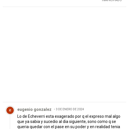
INAPROPIADO
PUBLICIDAD
Comentario de eugenio gonzalez.
eugenio gonzalez
3 DE ENERO DE 2024
Lo de Echeverri esta exagerado por q el expreso mal algo
que ya sabia y sucedio al dia siguiente, sono como q se
queria quedar con el pase en su poder y en realidad tenia