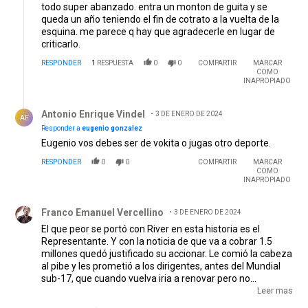
todo super abanzado. entra un monton de guita y se
queda un año teniendo el fin de cotrato a la vuelta de la
esquina. me parece q hay que agradecerle en lugar de
criticarlo.
RESPONDER
1
RESPUESTA
0
0
COMPARTIR
MARCAR
COMO
INAPROPIADO
Respuesta de Antonio Enrique Vindel.
Antonio Enrique Vindel
3 DE ENERO DE 2024
AE
Responder a
eugenio gonzalez
Eugenio vos debes ser de vokita o jugas otro deporte.
RESPONDER
0
0
COMPARTIR
MARCAR
COMO
INAPROPIADO
Comentario de Franco Emanuel Vercellino.
Franco Emanuel Vercellino
3 DE ENERO DE 2024
El que peor se portó con River en esta historia es el
Representante. Y con la noticia de que va a cobrar 1.5
millones quedó justificado su accionar. Le comió la cabeza
al pibe y les prometió a los dirigentes, antes del Mundial
sub-17, que cuando vuelva iria a renovar pero no
renovaron. Claro que con €30millones, el Manchester City
Leer mas
y la posibilidad de jugar un año mas en River cualquiera se