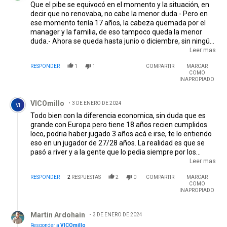
Que el pibe se equivocó en el momento y la situación, en
decir que no renovaba, no cabe la menor duda.- Pero en
ese momento tenía 17 años, la cabeza quemada por el
manager y la familia, de eso tampoco queda la menor
duda.- Ahora se queda hasta junio o diciembre, sin ningún
seguro de no recibir una lesión grave (pasó con varios
Leer mas
jugadores), nos deja 25 millones de euros y ninguno de
RESPONDER
1
1
COMPARTIR
MARCAR
nosotros tiene el derecho de manejar la economía de
COMO
otro/otros.- La dirigencia intentó renovar el contrato y el
INAPROPIADO
entorno del Diablito, nunca aceptó.- Tenían otros planes.-
Comentario de VICOmillo.
Es mi sincera opinión.- Saludos vitalicio.-
VICOmillo
3 DE ENERO DE 2024
VI
Todo bien con la diferencia economica, sin duda que es
grande con Europa pero tiene 18 años recien cumplidos
loco, podria haber jugado 3 años acá e irse, te lo entiendo
eso en un jugador de 27/28 años. La realidad es que se
pasó a river y a la gente que lo pedia siempre por los
quetejedis y ademas si es tan crack venderlo por esa plata
Leer mas
es poco. En brasil te venden a medios pelo en el doble de
RESPONDER
2
RESPUESTAS
2
0
COMPARTIR
MARCAR
plata, pero bueno... Yo por mi parte no pienso aplaudirlo
COMO
nunca a este nene
INAPROPIADO
Respuesta de Martin Ardohain.
Martin Ardohain
3 DE ENERO DE 2024
Responder a
VICOmillo