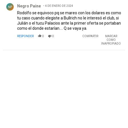
Comentario de Negro Paine .
Negro Paine
4 DE ENERO DE 2024
NP
Rodolfo se equivoco pq se mareo con los dolares es como
tu caso cuando elegiste a Bullrich no le interesó el club, si
Julián o el tucu Palacios ante la primer oferta se portaban
como el donde estarían.... Q se vaya ya.
RESPONDER
0
0
COMPARTIR
MARCAR
COMO
INAPROPIADO