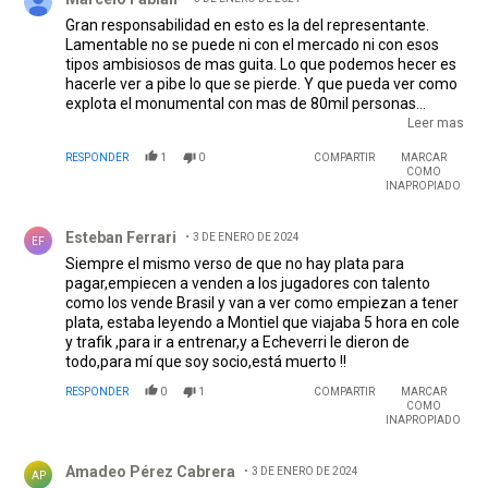
las dudas digo, lo que hicieron por este club no se puede
comparar con nada. Sino miren a los primos del frente
Gran responsabilidad en esto es la del representante.
para ver todo lo mal que se pueden hacer las cosas.
Lamentable no se puede ni con el mercado ni con esos
tipos ambisiosos de mas guita. Lo que podemos hecer es
hacerle ver a pibe lo que se pierde. Y que pueda ver como
explota el monumental con mas de 80mil personas
saltando y alentando. Coreando el nombre de los
Leer mas
jugadores. Y si le podenos hacer jugar un river boca mejor.
RESPONDER
1
0
COMPARTIR
MARCAR
Que vea lo que se pierde y el dinero jamás podrá comprar
COMO
INAPROPIADO
Comentario de Esteban Ferrari.
Esteban Ferrari
3 DE ENERO DE 2024
EF
Siempre el mismo verso de que no hay plata para
pagar,empiecen a venden a los jugadores con talento
como los vende Brasil y van a ver como empiezan a tener
plata, estaba leyendo a Montiel que viajaba 5 hora en cole
y trafik ,para ir a entrenar,y a Echeverri le dieron de
todo,para mí que soy socio,está muerto !!
RESPONDER
0
1
COMPARTIR
MARCAR
COMO
INAPROPIADO
Comentario de Amadeo Pérez Cabrera.
Amadeo Pérez Cabrera
3 DE ENERO DE 2024
AP