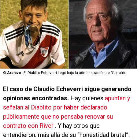
©
Archivo
El Diablito Echeverri llegó bajó la administración de D´onofrio
El caso de Claudio Echeverri sigue generando
opiniones encontradas.
Hay quienes
apuntan y
señalan al Diablito por haber declarado
públicamente que no pensaba renovar su
contrato con River
. Y hay otros que
entendieron, más allá de su “honestidad brutal”,