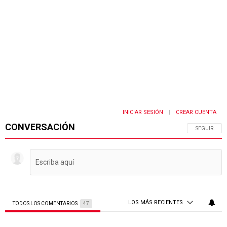
INICIAR SESIÓN
CREAR CUENTA
|
CONVERSACIÓN
SIGA ESTA 
SEGUIR
LOS MÁS RECIENTES
TODOS LOS COMENTARIOS
47
Todos los comentarios