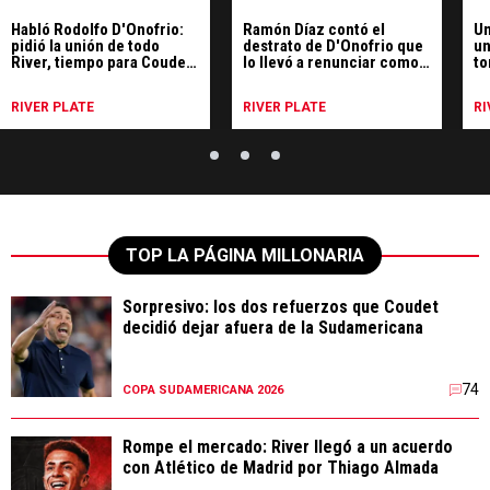
Habló Rodolfo D'Onofrio:
Ramón Díaz contó el
Un
pidió la unión de todo
destrato de D'Onofrio que
un
River, tiempo para Coudet
lo llevó a renunciar como
to
y respaldó la política de
DT de River
Ri
refuerzos
es
RIVER PLATE
RIVER PLATE
RI
TOP LA PÁGINA MILLONARIA
Sorpresivo: los dos refuerzos que Coudet
decidió dejar afuera de la Sudamericana
74
COPA SUDAMERICANA 2026
Rompe el mercado: River llegó a un acuerdo
con Atlético de Madrid por Thiago Almada