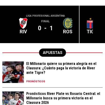
LIGA PROFESIONAL ARGENTINA
LIGA PR
FINAL
0
-
1
RIV
ROS
TIG
APUESTAS
El Millonario quiere su primera alegría en el
Clausura: ¿Cuánto paga la victoria de River
ante Tigre?
PRONÓSTICOS
Pronósticos River Plate vs Rosario Central: el
Millonario busca su primera victoria en el
Clausura 2026