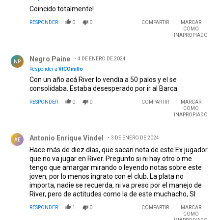
Coincido totalmente!
RESPONDER
0
0
COMPARTIR
MARCAR
COMO
INAPROPIADO
Respuesta de Negro Paine .
Negro Paine
4 DE ENERO DE 2024
NP
Responder a
VICOmillo
Con un año acá River lo vendía a 50 palos y el se
consolidaba. Estaba desesperado por ir al Barca
RESPONDER
0
0
COMPARTIR
MARCAR
COMO
INAPROPIADO
Comentario de Antonio Enrique Vindel.
Antonio Enrique Vindel
3 DE ENERO DE 2024
AE
Hace más de diez días, que sacan nota de este Ex jugador
que no va jugar en River. Pregunto si ni hay otro o me
tengo que amargar mirando o leyendo notas sobre este
joven, por lo menos ingrato con el club. La plata no
importa, nadie se recuerda, ni va preso por el manejo de
River, pero de actitudes como la de este muchacho, SI.
RESPONDER
1
0
COMPARTIR
MARCAR
COMO