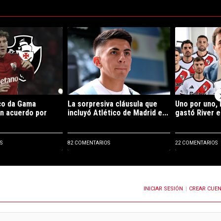
ltimos 7 días.
e tendencia con el título "River y Vasco da Gama llegaron a un acuerdo p
Un artículo de tendencia con el título "La sorpre
Un artículo de
co da Gama
La sorpresiva cláusula que
Uno por uno, 
un acuerdo por
incluyó Atlético de Madrid e...
gastó River e
S
82 COMENTARIOS
22 COMENTARIOS
INICIAR SESIÓN
CREAR CUE
OTIFICACIONES CUANDO SE PUBLIQUEN NUEVOS COMENTARIOS
|