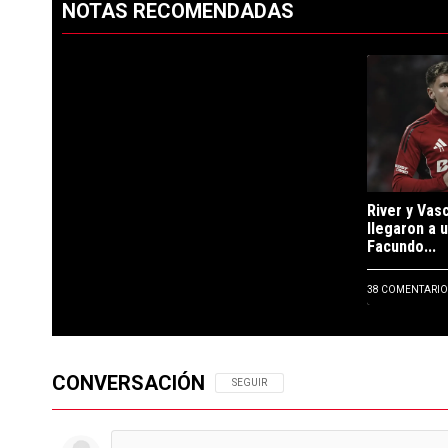
NOTAS RECOMENDADAS
Este listado muestra los artículos con más comentarios en los ú
PUBLICIDAD
Un artículo d
River y Vas
llegaron a 
Facundo...
38 COMENTARIO
CONVERSACIÓN
SIGA ESTA CONVERSACIÓN PARA RECIBIR N
SEGUIR