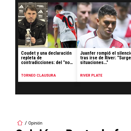
Coudet y una declaración
Juanfer rompió el silenci
repleta de
tras irse de River: "Surg
contradicciones: del "nos
situaciones..."
falta pase gol" a la salida
de Juanfer
TORNEO CLAUSURA
RIVER PLATE
Opinión