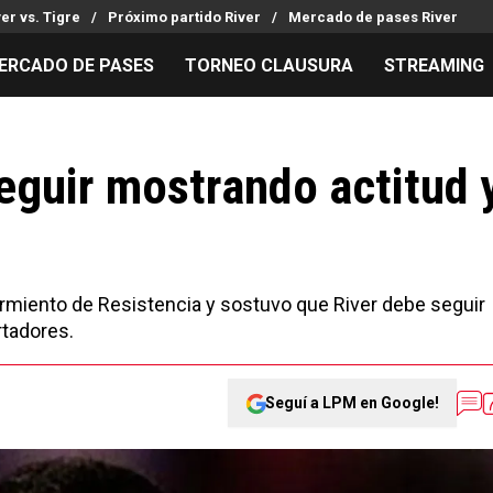
ver vs. Tigre
Próximo partido River
Mercado de pases River
ERCADO DE PASES
TORNEO CLAUSURA
STREAMING
MILLONARIOS
LPM PARA EL HINCHA
APUESTA
Mercado de Pases
Streaming
Noticias
eguir mostrando actitud 
Análisis tácticos
Entradas
Guías
Juanfer Quintero
Hinchas
Códigos
Chacho Coudet
Los goles de River
Pronósti
Ex River
Entrevistas
Apuesta d
Sarmiento de Resistencia y sostuvo que River debe seguir
rtadores.
Seguí a LPM en Google!