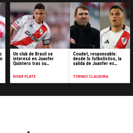
o
Un club de Brasil se
Coudet, responsable:
en
interesó en Juanfer
desde lo futbolístico, la
Quintero tras su
salida de Juanfer es
desvinculación de River
imperdonable
RIVER PLATE
TORNEO CLAUSURA