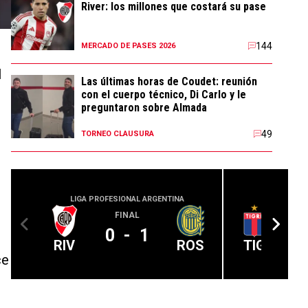
River: los millones que costará su pase
144
MERCADO DE PASES 2026
l
Las últimas horas de Coudet: reunión
con el cuerpo técnico, Di Carlo y le
preguntaron sobre Almada
49
TORNEO CLAUSURA
LIGA PROFESIONAL ARGENTINA
LIGA PROFE
FINAL
0
-
1
RIV
ROS
TIG
ce