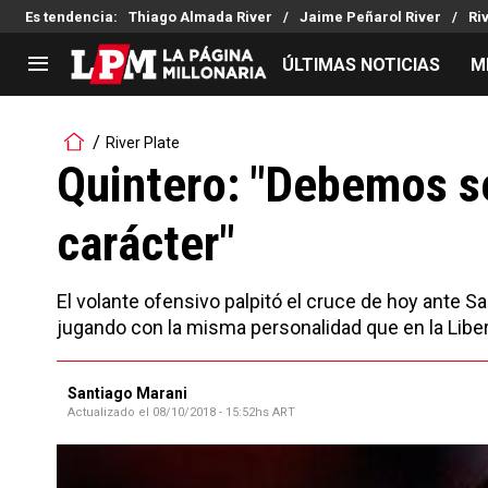
Es tendencia
:
Thiago Almada River
Jaime Peñarol River
Ri
ÚLTIMAS NOTICIAS
M
LIGA PROFESIONAL
TORNEOS
River Plate
Noticias
Copa Sudamericana
Quintero: "Debemos s
Tabla de posiciones
Copa Argentina
carácter"
Fixture
Selección Argentina
Reserva
El volante ofensivo palpitó el cruce de hoy ante 
jugando con la misma personalidad que en la Libe
Santiago Marani
Actualizado el
08/10/2018 - 15:52hs ART