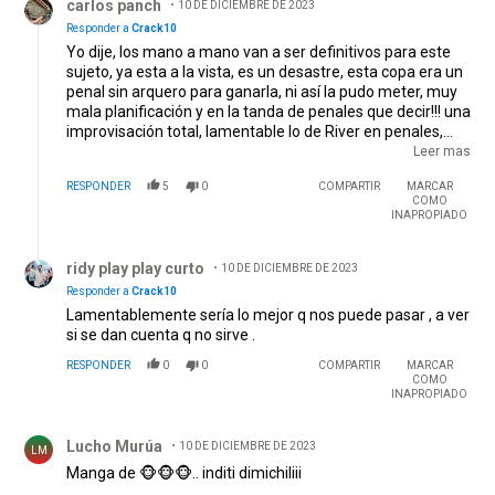
carlos panch
10 DE DICIEMBRE DE 2023
Responder a
Crack10
Yo dije, los mano a mano van a ser definitivos para este
sujeto, ya esta a la vista, es un desastre, esta copa era un
penal sin arquero para ganarla, ni así la pudo meter, muy
mala planificación y en la tanda de penales que decir!!! una
improvisación total, lamentable lo de River en penales,
hasta platense es 10000 veces mejor que River en
Leer mas
penales. Para mi esta concluído el ciclo, ahora si no da
RESPONDER
5
0
COMPARTIR
MARCAR
para más, si tiene dignidad debe dar un paso al costado
COMO
porque si esperamos que esta dirigencia mediocre que
INAPROPIADO
también es culpable de esto, lo eche, podemos esperar
Respuesta de ridy play play curto.
sentados.
ridy play play curto
10 DE DICIEMBRE DE 2023
Responder a
Crack10
Lamentablemente sería lo mejor q nos puede pasar , a ver
si se dan cuenta q no sirve .
RESPONDER
0
0
COMPARTIR
MARCAR
COMO
INAPROPIADO
Comentario de Lucho Murúa.
Lucho Murúa
10 DE DICIEMBRE DE 2023
LM
Manga de 🐵🐵🐵.. inditi dimichiliii