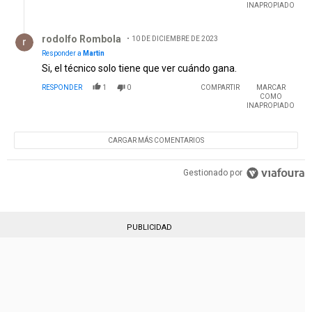
INAPROPIADO
Respuesta de rodolfo Rombola.
rodolfo Rombola
10 DE DICIEMBRE DE 2023
Responder a
Martin
Si, el técnico solo tiene que ver cuándo gana.
RESPONDER
1
0
COMPARTIR
MARCAR
COMO
INAPROPIADO
CARGAR MÁS COMENTARIOS
Gestionado por
PUBLICIDAD