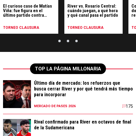
El curioso caso de Matías
River vs. Rosario Central:
Co
Viña: fue figura en el
cuándo juegan, a qué hora
do
último partido contra
y qué canal pasa el partido
re
Rosario Central y hoy se
Ro
entrena borrado en Cantilo
TORNEO CLAUSURA
TORNEO CLAUSURA
T
TOP LA PÁGINA MILLONARIA
Último día de mercado: los refuerzos que
busca cerrar River y por qué tendrá más tiempo
para incorporar
175
MERCADO DE PASES 2026
Rival confirmado para River en octavos de final
de la Sudamericana