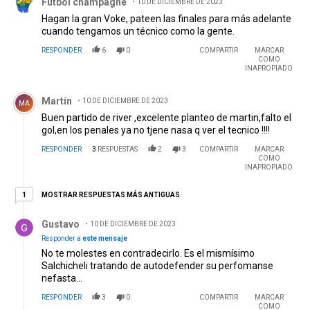
Fútbol champagne
10 DE DICIEMBRE DE 2023
Hagan la gran Voke, pateen las finales para más adelante
cuando tengamos un técnico como la gente.
RESPONDER
6
0
COMPARTIR
MARCAR
COMO
INAPROPIADO
Comentario de Martin.
Martin
10 DE DICIEMBRE DE 2023
MA
Buen partido de river ,excelente planteo de martin,falto el
gol,en los penales ya no tjene nasa q ver el tecnico !!!!
RESPONDER
3
RESPUESTAS
2
3
COMPARTIR
MARCAR
COMO
INAPROPIADO
1 respuesta más antiguas
MOSTRAR RESPUESTAS MÁS ANTIGUAS
1
Respuesta de Gustavo.
Gustavo
10 DE DICIEMBRE DE 2023
Responder a
este mensaje
No te molestes en contradecirlo. Es el mismísimo
Salchicheli tratando de autodefender su perfomanse
nefasta...
RESPONDER
3
0
COMPARTIR
MARCAR
COMO