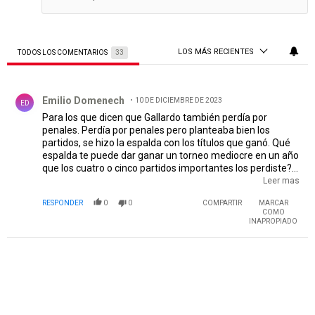
LOS MÁS RECIENTES
TODOS LOS COMENTARIOS
33
Todos los comentarios
Comentario de Emilio Domenech.
Emilio Domenech
10 DE DICIEMBRE DE 2023
ED
Para los que dicen que Gallardo también perdía por
penales. Perdía por penales pero planteaba bien los
partidos, se hizo la espalda con los títulos que ganó. Qué
espalda te puede dar ganar un torneo mediocre en un año
que los cuatro o cinco partidos importantes los perdiste?
Central no rompió el dominio de River cuando el técnico
Leer mas
puso delanteros, fue cuando perdió el mediocampo. Ellos
RESPONDER
0
0
COMPARTIR
MARCAR
vieron que Enzo se desgastó y adelantaron sus líneas.
COMO
También les faltó un definidor, por suerte.
EDITADO
INAPROPIADO