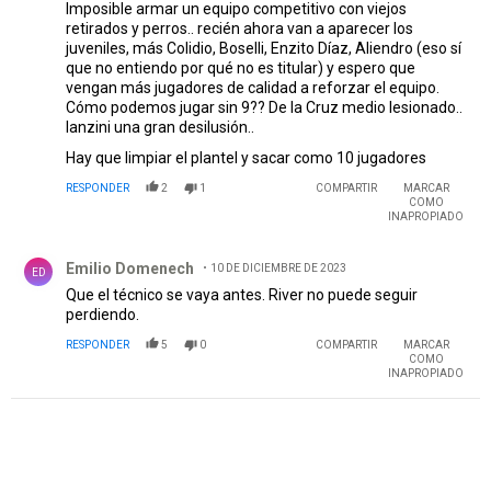
Imposible armar un equipo competitivo con viejos
retirados y perros.. recién ahora van a aparecer los
juveniles, más Colidio, Boselli, Enzito Díaz, Aliendro (eso sí
que no entiendo por qué no es titular) y espero que
vengan más jugadores de calidad a reforzar el equipo.
Cómo podemos jugar sin 9?? De la Cruz medio lesionado..
lanzini una gran desilusión..
Hay que limpiar el plantel y sacar como 10 jugadores
RESPONDER
2
1
COMPARTIR
MARCAR
COMO
INAPROPIADO
Comentario de Emilio Domenech.
Emilio Domenech
10 DE DICIEMBRE DE 2023
ED
Que el técnico se vaya antes. River no puede seguir
perdiendo.
RESPONDER
5
0
COMPARTIR
MARCAR
COMO
INAPROPIADO