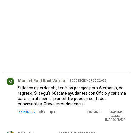
PUBLICIDAD
Comentario de Manuel Raul Raul Varela.
Manuel Raul Raul Varela
10 DE DICIEMBRE DE 2023
Si llegas a perder ahí, tené los pasajes para Alemania, de
regreso. Si seguís búscate ayudantes con Oficio y carisma
para el trato con el plantel. No pueden ser todos
principiantes. Grave error dirigencial.
RESPONDER
4
0
COMPARTIR
MARCAR
COMO
INAPROPIADO
Comentario de Fútbol champagne.