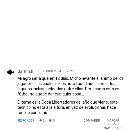
PUBLICIDAD
Comentario de darkfish.
darkfish
10 DE DICIEMBRE DE 2023
Milagro sería que en 12 días, Micho levante el ánimo de los
jugadores los cuales se los nota fastidiados, molestos,
algunos incluso peleados entre ellos. Pero como esto es
fútbol, se puede dar cualquier cosa...
El tema es la Copa Libertadores del año que viene, este
técnico no está a la altura, en vez de evolucionar, hace
todo lo contrario.
RESPONDER
0
0
COMPARTIR
MARCAR
COMO
INAPROPIADO