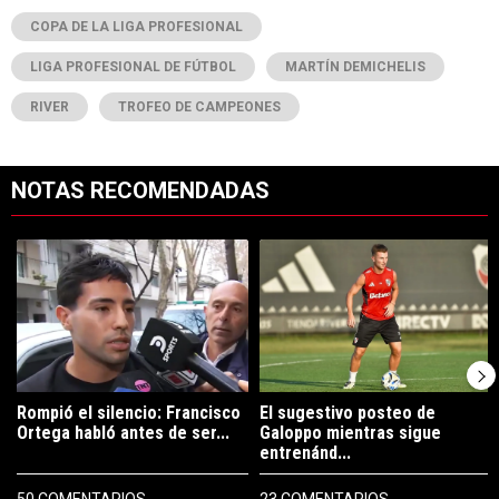
COPA DE LA LIGA PROFESIONAL
LIGA PROFESIONAL DE FÚTBOL
MARTÍN DEMICHELIS
RIVER
TROFEO DE CAMPEONES
NOTAS RECOMENDADAS
Este listado muestra los artículos con más comentarios en los últimos 7
Un artículo de tendencia con el título "Rompió el silencio: Francisco 
Un artículo de tendencia con el tí
Rompió el silencio: Francisco
El sugestivo posteo de
Ortega habló antes de ser...
Galoppo mientras sigue
entrenánd...
50 COMENTARIOS
23 COMENTARIOS