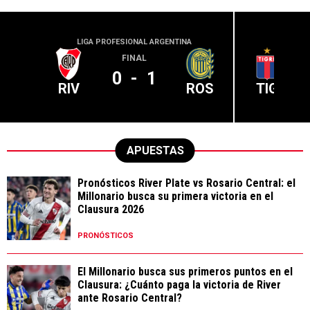
LIGA PROFESIONAL ARGENTINA
LIGA PR
FINAL
0
-
1
RIV
ROS
TIG
APUESTAS
Pronósticos River Plate vs Rosario Central: el
Millonario busca su primera victoria en el
Clausura 2026
PRONÓSTICOS
El Millonario busca sus primeros puntos en el
Clausura: ¿Cuánto paga la victoria de River
ante Rosario Central?