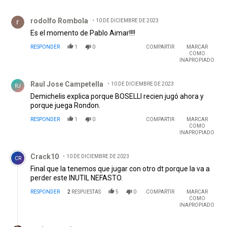
Comentario de rodolfo Rombola.
rodolfo Rombola
10 DE DICIEMBRE DE 2023
Es el momento de Pablo Aimar!!!!
RESPONDER
1
0
COMPARTIR
MARCAR
COMO
INAPROPIADO
Comentario de Raul Jose Campetella.
Raul Jose Campetella
10 DE DICIEMBRE DE 2023
RJ
Demichelis explica porque BOSELLI recien jugó ahora y
porque juega Rondon.
RESPONDER
1
0
COMPARTIR
MARCAR
COMO
INAPROPIADO
Comentario de Crack10.
Crack10
10 DE DICIEMBRE DE 2023
CR
Final que la tenemos que jugar con otro dt porque la va a
perder este INUTIL NEFASTO.
RESPONDER
2
RESPUESTAS
5
0
COMPARTIR
MARCAR
COMO
INAPROPIADO
Respuesta de carlos panch.