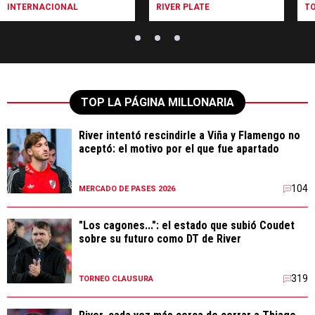
INTERNACIONAL
RIVER PLATE
T
TOP LA PÁGINA MILLONARIA
River intentó rescindirle a Viña y Flamengo no
aceptó: el motivo por el que fue apartado
104
MERCADO DE PASES 2026
"Los cagones...": el estado que subió Coudet
sobre su futuro como DT de River
319
TORNEO CLAUSURA