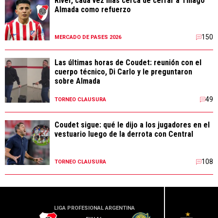
River, cada vez más cerca de cerrar a Thiago
Almada como refuerzo
150
MERCADO DE PASES 2026
Las últimas horas de Coudet: reunión con el
cuerpo técnico, Di Carlo y le preguntaron
sobre Almada
49
TORNEO CLAUSURA
Coudet sigue: qué le dijo a los jugadores en el
vestuario luego de la derrota con Central
108
TORNEO CLAUSURA
LIGA PROFESIONAL ARGENTINA
LIGA PR