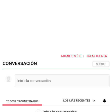
INICIAR SESIÓN
CREAR CUENTA
|
CONVERSACIÓN
SIGA ESTA 
SEGUIR
LOS MÁS RECIENTES
TODOS LOS COMENTARIOS
Todos los comentarios