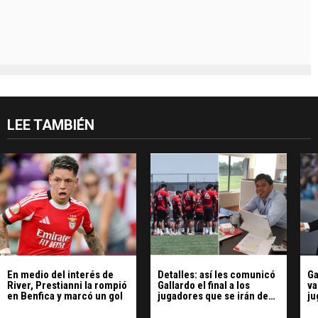
LEE TAMBIÉN
En medio del interés de
Detalles: así les comunicó
Ga
River, Prestianni la rompió
Gallardo el final a los
va
en Benfica y marcó un gol
jugadores que se irán de
ju
River
Ri