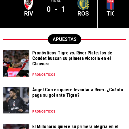
FINAL
0
-
1
RIV
ROS
TIG
APUESTAS
Pronósticos Tigre vs. River Plate: los de
Coudet buscan su primera victoria en el
Clausura
PRONÓSTICOS
Ángel Correa quiere levantar a River: ¿Cuánto
paga su gol ante Tigre?
PRONÓSTICOS
El Millonario quiere su primera alegría en el