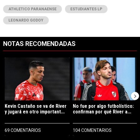
ATHLETICO PARANAENSE
ESTUDIANTES LP
LEONARDO GODOY
NOTAS RECOMENDADAS
Este listado muestra los artículos con más comentarios en los últimos 7
Un artículo de tendencia con el título "Kevin Castaño se va de River 
Un artículo de tendencia con el tí
Kevin Castaño se va de River
No fue por algo futbolístico:
y jugará en otro important...
confirman por qué River a...
69 COMENTARIOS
104 COMENTARIOS