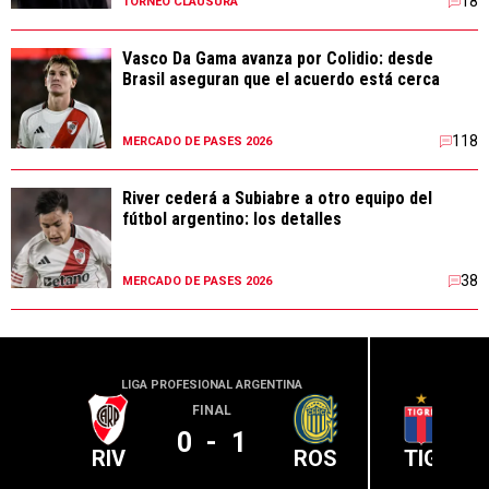
18
TORNEO CLAUSURA
Vasco Da Gama avanza por Colidio: desde
Brasil aseguran que el acuerdo está cerca
118
MERCADO DE PASES 2026
River cederá a Subiabre a otro equipo del
fútbol argentino: los detalles
38
MERCADO DE PASES 2026
LIGA PROFESIONAL ARGENTINA
LIGA PR
FINAL
0
-
1
RIV
ROS
TIG