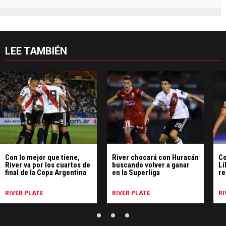
LEE TAMBIÉN
Con lo mejor que tiene,
River chocará con Huracán
Co
River va por los cuartos de
buscando volver a ganar
Li
final de la Copa Argentina
en la Superliga
re
Su
RIVER PLATE
RIVER PLATE
RI