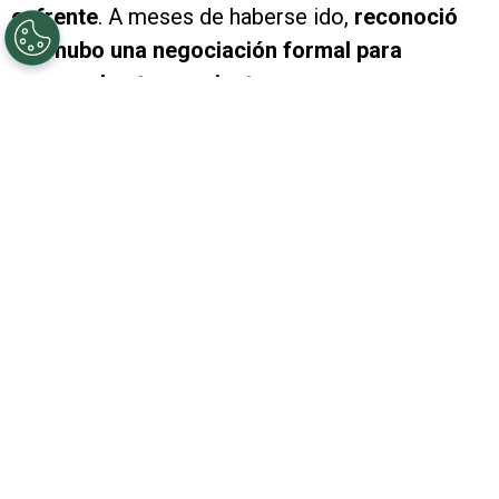
enfrente
. A meses de haberse ido,
reconoció
que hubo una negociación formal para
ponerse la otra camiseta
.
Aún teniendo contrato con el
Millonario
, ya que