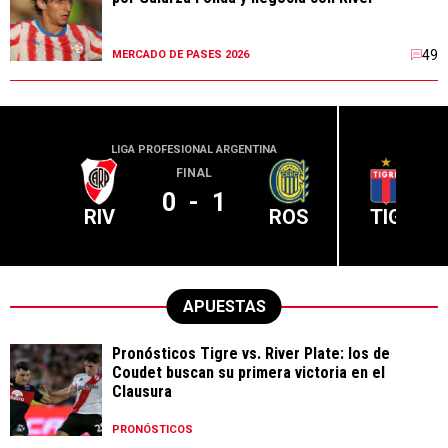
49
MERCADO DE PASES 2026
LIGA PROFESIONAL ARGENTINA
LIGA PR
FINAL
0
-
1
RIV
ROS
TIG
APUESTAS
Pronósticos Tigre vs. River Plate: los de
Coudet buscan su primera victoria en el
Clausura
PRONÓSTICOS