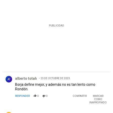
PUBLICIDAD
Comentario de alberto totah.
alberto totah
23 DE OCTUBRE DE 2023
AT
Borja define mejor, y además no es tan lento como
Rondón.
RESPONDER
0
0
COMPARTIR
MARCAR
COMO
INAPROPIADO
Comentario de Fede Figueroa.