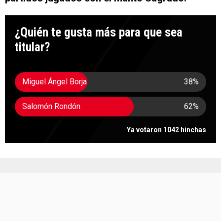
¿Quién te gusta más para que sea
titular?
Miguel Ángel Borja
38
%
Salomón Rondón
62
%
Ya votaron 1042 hinchas