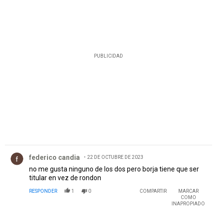
PUBLICIDAD
Comentario de federico candia.
federico candia
22 DE OCTUBRE DE 2023
no me gusta ninguno de los dos pero borja tiene que ser
titular en vez de rondon
RESPONDER
1
0
COMPARTIR
MARCAR
COMO
INAPROPIADO