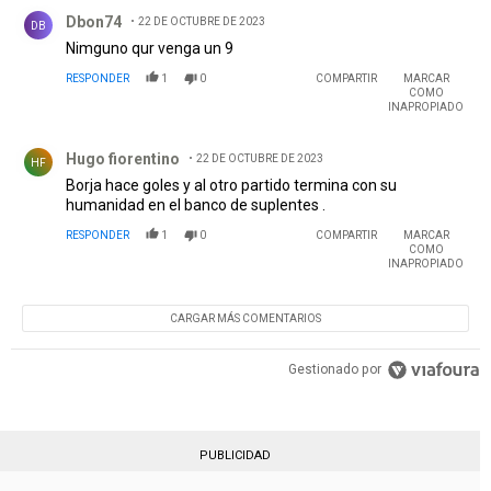
Comentario de Dbon74.
Dbon74
22 DE OCTUBRE DE 2023
DB
Nimguno qur venga un 9
RESPONDER
1
0
COMPARTIR
MARCAR
COMO
INAPROPIADO
Comentario de Hugo fiorentino.
Hugo fiorentino
22 DE OCTUBRE DE 2023
HF
Borja hace goles y al otro partido termina con su
humanidad en el banco de suplentes .
RESPONDER
1
0
COMPARTIR
MARCAR
COMO
INAPROPIADO
CARGAR MÁS COMENTARIOS
Gestionado por
PUBLICIDAD