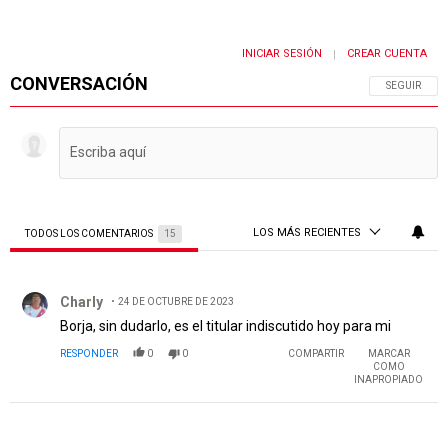
INICIAR SESIÓN
CREAR CUENTA
|
CONVERSACIÓN
SIGA ESTA 
SEGUIR
LOS MÁS RECIENTES
TODOS LOS COMENTARIOS
15
Todos los comentarios
Comentario de Charly.
Charly
24 DE OCTUBRE DE 2023
Borja, sin dudarlo, es el titular indiscutido hoy para mi
RESPONDER
0
0
COMPARTIR
MARCAR
COMO
INAPROPIADO