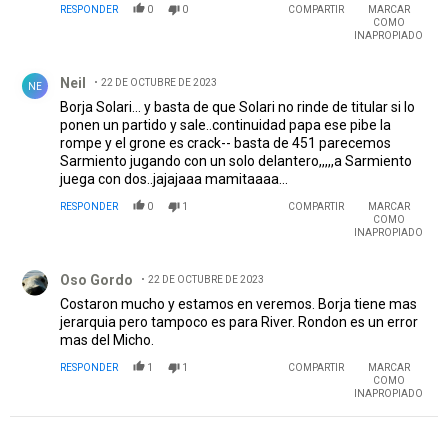
RESPONDER
0
0
COMPARTIR
MARCAR
COMO
INAPROPIADO
Comentario de Neil.
Neil
22 DE OCTUBRE DE 2023
NE
Borja Solari... y basta de que Solari no rinde de titular si lo
ponen un partido y sale..continuidad papa ese pibe la
rompe y el grone es crack-- basta de 451 parecemos
Sarmiento jugando con un solo delantero,,,,,a Sarmiento
juega con dos..jajajaaa mamitaaaa...
RESPONDER
0
1
COMPARTIR
MARCAR
COMO
INAPROPIADO
Comentario de Oso Gordo.
Oso Gordo
22 DE OCTUBRE DE 2023
Costaron mucho y estamos en veremos. Borja tiene mas
jerarquia pero tampoco es para River. Rondon es un error
mas del Micho.
RESPONDER
1
1
COMPARTIR
MARCAR
COMO
INAPROPIADO