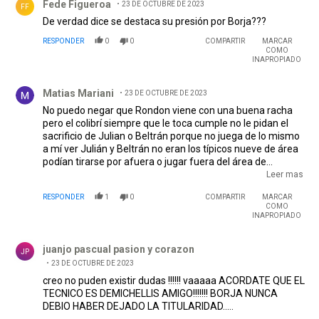
Fede Figueroa
23 DE OCTUBRE DE 2023
FF
De verdad dice se destaca su presión por Borja???
RESPONDER
0
0
COMPARTIR
MARCAR
COMO
INAPROPIADO
Comentario de Matias Mariani.
Matias Mariani
23 DE OCTUBRE DE 2023
No puedo negar que Rondon viene con una buena racha
pero el colibrí siempre que le toca cumple no le pidan el
sacrificio de Julian o Beltrán porque no juega de lo mismo
a mí ver Julián y Beltrán no eran los típicos nueve de área
podían tirarse por afuera o jugar fuera del área de
espaldas y aguantarla para asistir a algún compañero no
Leer mas
los pueden comparar Borja es el típico nueve de área que
RESPONDER
1
0
COMPARTIR
MARCAR
juega siempre adentro justamente para meter cada
COMO
situación que tenga y definir un partido es más un crespo
INAPROPIADO
o si lo prefieren un Teo Gutiérrez tiene cincuenta y pico
Comentario de juanjo pascual pasion y corazon.
partidos y metió 21 goles que no es un número para nada
juanjo pascual pasion y corazon
despreciable dicho todo esto para mí borja es el nueve
JP
titular pero le agregaría a Solari o colidio para que lo
23 DE OCTUBRE DE 2023
asistan es más podría probar con colidio de falso nueve
creo no puden existir dudas !!!!!! vaaaaa ACORDATE QUE EL
atrás de Borja donde más rindió en Tigre jugando atrás de
TECNICO ES DEMICHELLIS AMIGO!!!!!!! BORJA NUNCA
retegui...
DEBIO HABER DEJADO LA TITULARIDAD.....