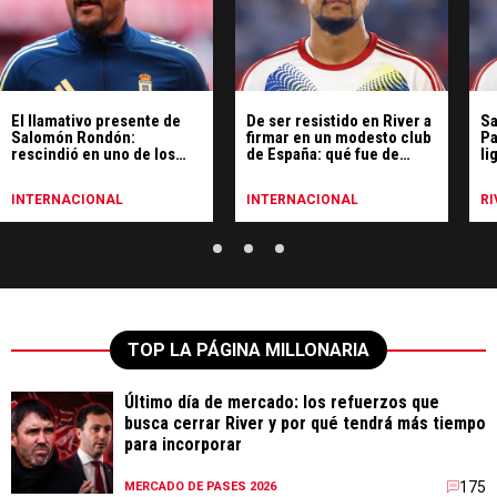
El llamativo presente de
De ser resistido en River a
Sa
Salomón Rondón:
firmar en un modesto club
Pa
rescindió en uno de los
de España: qué fue de
li
peores equipos de España
Rondón
y ya tiene nuevo club
INTERNACIONAL
INTERNACIONAL
RI
TOP LA PÁGINA MILLONARIA
Último día de mercado: los refuerzos que
busca cerrar River y por qué tendrá más tiempo
para incorporar
175
MERCADO DE PASES 2026