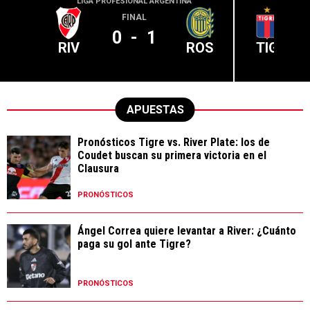
LIGA PROFESIONAL ARGENTINA
LIGA PR
FINAL
0
-
1
RIV
ROS
TIG
APUESTAS
Pronósticos Tigre vs. River Plate: los de
Coudet buscan su primera victoria en el
Clausura
PRONÓSTICOS
Ángel Correa quiere levantar a River: ¿Cuánto
paga su gol ante Tigre?
PRONÓSTICOS