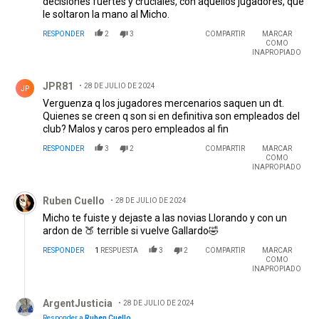
decisiones fuertes y cruciales, con aquellos jugadores, qué
le soltaron la mano al Micho.
RESPONDER
2
3
COMPARTIR
MARCAR
COMO
INAPROPIADO
Comentario de JPR81.
JPR81
28 DE JULIO DE 2024
JP
Verguenza q los jugadores mercenarios saquen un dt.
Quienes se creen q son si en definitiva son empleados del
club? Malos y caros pero empleados al fin
RESPONDER
3
2
COMPARTIR
MARCAR
COMO
INAPROPIADO
Comentario de Ruben Cuello.
Ruben Cuello
28 DE JULIO DE 2024
Micho te fuiste y dejaste a las novias Llorando y con un
ardon de 🍑 terrible si vuelve Gallardo🤣
RESPONDER
1
RESPUESTA
3
2
COMPARTIR
MARCAR
COMO
INAPROPIADO
Respuesta de ArgentJusticia.
ArgentJusticia
28 DE JULIO DE 2024
Responder a
Ruben Cuello