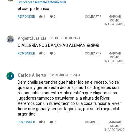
Responder a
marcelo antonio prini
el cuerpo tecnico
RESPONDER
1
0
COMPARTIR
MARCAR
COMO
INAPROPIADO
Comentario de ArgentJusticia.
ArgentJusticia
28 DE JULIO DE 2024
Q ALEGRÍA NOS DAN,CHAU ALEMAN.😁😁😁
RESPONDER
0
0
COMPARTIR
MARCAR
COMO
INAPROPIADO
Comentario de Carlos Alberto .
Carlos Alberto
28 DE JULIO DE 2024
CA
Demichelis se tendría que haber ido en el receso. No se
quería ir y generó esta desprolijidad. Los dirigentes son
responsables por esta mala gestión que eligieron. Los
jugadores tampoco estuvieron a la altura de River.
Veremos con un nuevo técnico si la cosa funciona. River
tiene que ganar y ser protagonista, por ser el mejor club
argentino.
RESPONDER
3
0
COMPARTIR
MARCAR
COMO
INAPROPIADO