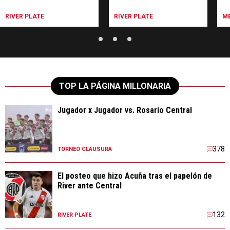
partido
motivo
p
RIVER PLATE
RIVER PLATE
ME
TOP LA PÁGINA MILLONARIA
Jugador x Jugador vs. Rosario Central
378
TORNEO CLAUSURA
El posteo que hizo Acuña tras el papelón de
River ante Central
132
RIVER PLATE