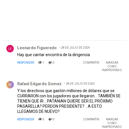
Comentario de Leonardo Figueredo.
Leonardo Figueredo
28 DE JULIO DE 2024
LF
Hay que cantar encontra de la dirigencia
RESPONDER
1
0
COMPARTIR
MARCAR
COMO
INAPROPIADO
Comentario de Rafael Edgardo Gomez.
Rafael Edgardo Gomez
28 DE JULIO DE 2024
RE
Y los directivos que gastón millones de dólares que se
CURRARON con los jugadores que llegaron... TAMBIÉN SE
TIENEN QUE IR... PATANIAN QUIERE SER EL PRÓXIMO
PASARELLA? PERDON PRESIDENTE? ...A ESTO
LLEGAMOS DE NUEVO?
RESPONDER
0
0
COMPARTIR
MARCAR
COMO
INAPROPIADO