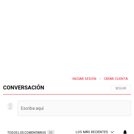
INICIAR SESIÓN
CREAR CUENTA
|
CONVERSACIÓN
SIGA ESTA 
SEGUIR
LOS MÁS RECIENTES
TODOS LOS COMENTARIOS
45