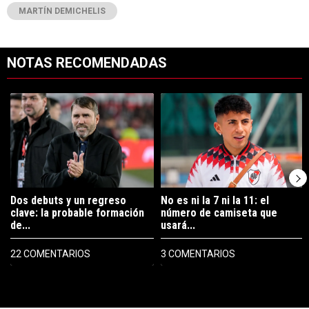
MARTÍN DEMICHELIS
NOTAS RECOMENDADAS
Este listado muestra los artículos con más comentarios en los últimos 7
Un artículo de tendencia con el título "Dos debuts y un regreso clave
Un artículo de tendencia con el tí
Dos debuts y un regreso
No es ni la 7 ni la 11: el
clave: la probable formación
número de camiseta que
de...
usará...
22 COMENTARIOS
3 COMENTARIOS
PUBLICIDAD