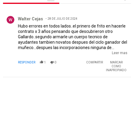
Todos los comentarios
Comentario de Walter Cejas.
Walter Cejas
28 DE JULIO DE 2024
Hubo errores en todos lados..el prinero de frito en hacerle
contrato x 3 años pensando que descubrieron otro
Gallardo..segundo armarle un cuerpo tecnico de
ayudantes tambien novatos despues del ciclo ganador del
muñeco...despues las incorporaciones ninguna de
jerarquia ..quizas culpa de micho por no exigir..despues los
Leer mas
errores que se repetian de verde el dt..a él le sirvio de
RESPONDER
1
0
COMPARTIR
MARCAR
eqperiencia como dt .y a River le costo caro en tiempo y
COMO
dolares ...habia que hecharlo despues de perder con
INAPROPIADO
temperley sabiendo que no podes perder asi ..en los
matamata siempre perdia
PUBLICIDAD