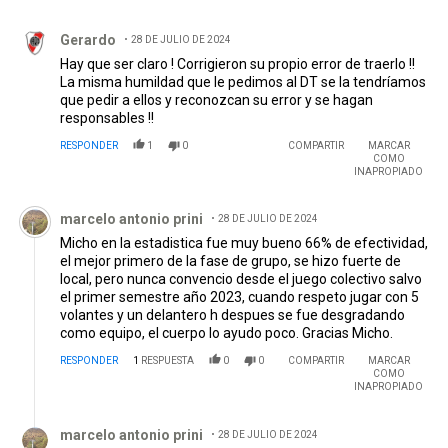
Comentario de Gerardo.
Gerardo
28 DE JULIO DE 2024
Hay que ser claro ! Corrigieron su propio error de traerlo !!
La misma humildad que le pedimos al DT se la tendríamos
que pedir a ellos y reconozcan su error y se hagan
responsables !!
RESPONDER
1
0
COMPARTIR
MARCAR
COMO
INAPROPIADO
Comentario de marcelo antonio prini.
marcelo antonio prini
28 DE JULIO DE 2024
Micho en la estadistica fue muy bueno 66% de efectividad,
el mejor primero de la fase de grupo, se hizo fuerte de
local, pero nunca convencio desde el juego colectivo salvo
el primer semestre año 2023, cuando respeto jugar con 5
volantes y un delantero h despues se fue desgradando
como equipo, el cuerpo lo ayudo poco. Gracias Micho.
RESPONDER
1
RESPUESTA
0
0
COMPARTIR
MARCAR
COMO
INAPROPIADO
Respuesta de marcelo antonio prini.
marcelo antonio prini
28 DE JULIO DE 2024