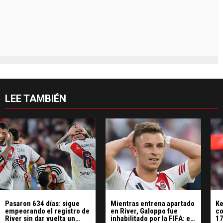
LEE TAMBIÉN
Pasaron 634 días: sigue
Mientras entrena apartado
Ke
empeorando el registro de
en River, Galoppo fue
co
River sin dar vuelta un
inhabilitado por la FIFA: el
17