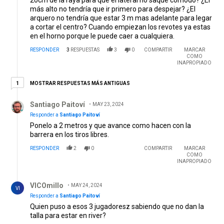
20cm de la raya para que el lateral no saque cómodo? ¿El
más alto no tendría que ir primero para despejar? ¿El
arquero no tendría que estar 3 m mas adelante para legar
a cortar el centro? Cuando empiezan los revotes ya estas
en el horno porque le puede caer a cualquiera.
RESPONDER
3
RESPUESTAS
3
0
COMPARTIR
MARCAR
COMO
INAPROPIADO
1 respuesta más antiguas
MOSTRAR RESPUESTAS MÁS ANTIGUAS
1
Respuesta de Santiago Paitoví.
Santiago Paitoví
MAY 23, 2024
Responder a
Santiago Paitoví
Ponelo a 2 metros y que avance como hacen con la
barrera en los tiros libres.
RESPONDER
2
0
COMPARTIR
MARCAR
COMO
INAPROPIADO
Respuesta de VICOmillo.
VICOmillo
MAY 24, 2024
VI
Responder a
Santiago Paitoví
Quien puso a esos 3 jugadoresz sabiendo que no dan la
talla para estar en river?