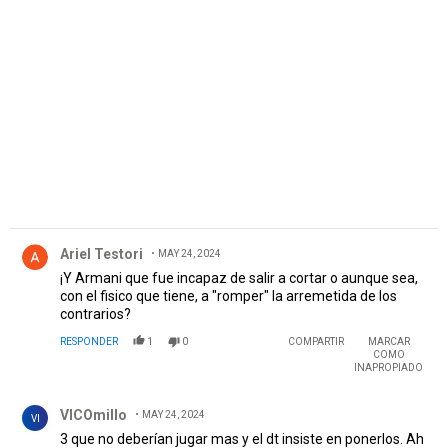
PUBLICIDAD
Comentario de Ariel Testori.
Ariel Testori
MAY 24, 2024
¡Y Armani que fue incapaz de salir a cortar o aunque sea,
con el fisico que tiene, a "romper" la arremetida de los
contrarios?
RESPONDER
1
0
COMPARTIR
MARCAR
COMO
INAPROPIADO
Comentario de VICOmillo.
VICOmillo
MAY 24, 2024
VI
3 que no deberían jugar mas y el dt insiste en ponerlos. Ah