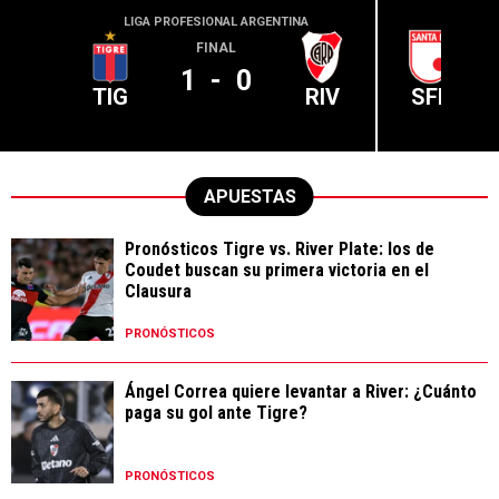
LIGA PROFESIONAL ARGENTINA
CONME
FINAL
1
-
0
TIG
RIV
SFE
APUESTAS
Pronósticos Tigre vs. River Plate: los de
Coudet buscan su primera victoria en el
Clausura
PRONÓSTICOS
Ángel Correa quiere levantar a River: ¿Cuánto
paga su gol ante Tigre?
PRONÓSTICOS