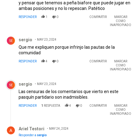
y pensar que tenemos a peña biafore que puede jugar en
ambas posiciones y no lo repescan. Patético
RESPONDER
1
0
COMPARTIR
MARCAR
COMO
INAPROPIADO
Comentario de sergio.
sergio
MAY 23, 2024
SE
Que me expliquen porque infrinjo las pautas de la
comunidad
RESPONDER
4
0
COMPARTIR
MARCAR
COMO
INAPROPIADO
Comentario de sergio.
sergio
MAY 23, 2024
SE
Las censuras de los comentarios que vierto en este
pasquín partidario son inadmisibles.
RESPONDER
1
RESPUESTA
4
0
COMPARTIR
MARCAR
COMO
INAPROPIADO
Respuesta de Ariel Testori.
Ariel Testori
MAY 24, 2024
Responder a
sergio