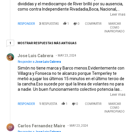
divididas y el mediocampo de River brilló por su ausencia,
como contra Independiente Rivadadia,Boca, Nacional,
Libertad (allá).Si no podes hacer el segundo gol trabá el
Leer mas
partido en la mitad de cancha, no es Fonseca por Aliendro
RESPONDER
3
RESPUESTAS
1
0
COMPARTIR
MARCAR
es Fonseca y Aliendro y Villagra, todos juntos en la
COMO
recuperación y como son jugadores que saben con la
INAPROPIADO
pelota tambien te pueden dar buen pase y buen juego...
1 respuesta más antiguas
MOSTRAR RESPUESTAS MÁS ANTIGUAS
1
Respuesta de Jose Luis Cabrera.
Jose Luis Cabrera
MAY 23, 2024
Responder a
Jose Luis Cabrera
Simón no tiene marca y Barco menos.Evidentemente con
Villagra y Fonseca no te alcanzo porque Temperley te
metió a jugar los últimos 15 minutos en el último tercio de
la cancha.Eso sucede por qué la línea de volantes no para
a nadie. Un buen funcionamiento colectivo potencia las
individualidades. Con Herrera de 4 es muy difícil para
Leer mas
cualquier central jugar bien.Maidana con quién rindió muy
RESPONDER
1
RESPUESTA
1
0
COMPARTIR
MARCAR
bien ? Con Mercado de 4 y una gran versión de Ramiro de
COMO
6 por los costados y con Ponzio y Sánchez por delante.
INAPROPIADO
Respuesta de Carlos Fernandez Maire.
Carlos Fernandez Maire
MAY 23, 2024
CF
Responder a
Jose Luis Cabrera