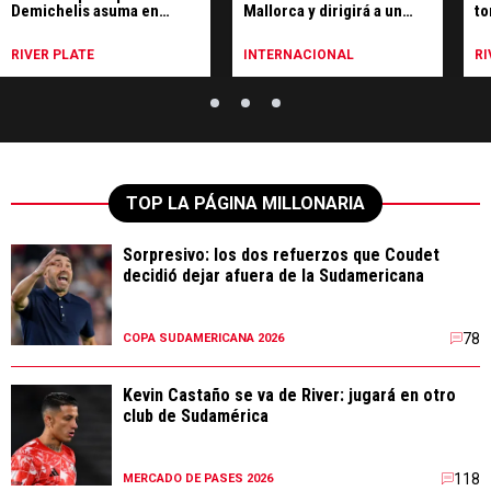
Demichelis asuma en
Mallorca y dirigirá a un
to
Leipzig
club que juega la
Ri
Champions League
es
RIVER PLATE
INTERNACIONAL
RI
TOP LA PÁGINA MILLONARIA
Sorpresivo: los dos refuerzos que Coudet
decidió dejar afuera de la Sudamericana
78
COPA SUDAMERICANA 2026
Kevin Castaño se va de River: jugará en otro
club de Sudamérica
118
MERCADO DE PASES 2026