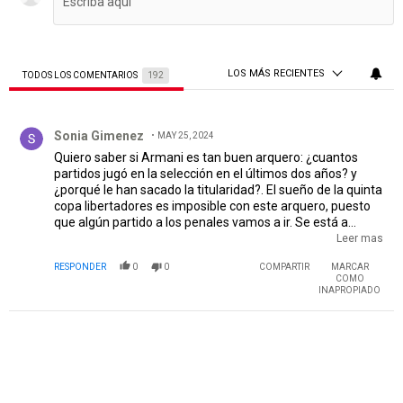
LOS MÁS RECIENTES
TODOS LOS COMENTARIOS
192
Todos los comentarios
Comentario de Sonia Gimenez.
Sonia Gimenez
MAY 25, 2024
Quiero saber si Armani es tan buen arquero: ¿cuantos
partidos jugó en la selección en el últimos dos años? y
¿porqué le han sacado la titularidad?. El sueño de la quinta
copa libertadores es imposible con este arquero, puesto
que algún partido a los penales vamos a ir. Se está a
tiempo de cambiar el futuro futbolístico, pero se debe
Leer mas
comenzar cambiando a Armani, ya hace tiempo que no
RESPONDER
0
0
COMPARTIR
MARCAR
está para atajar en River, no brinda seguridad alguna y es
COMO
nulo completamente en la tanda de penales. El único
INAPROPIADO
penal que recuerdo que atajó fue a Racing para que salga
campeón Boca. No censuren los comentarios, puesto que
cercenan la libertad de expresión!!!