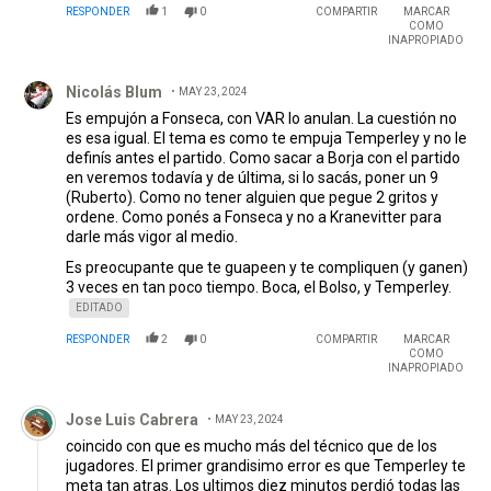
RESPONDER
1
0
COMPARTIR
MARCAR
COMO
INAPROPIADO
Comentario de Nicolás Blum.
Nicolás Blum
MAY 23, 2024
Es empujón a Fonseca, con VAR lo anulan. La cuestión no
es esa igual. El tema es como te empuja Temperley y no le
definís antes el partido. Como sacar a Borja con el partido
en veremos todavía y de última, si lo sacás, poner un 9
(Ruberto). Como no tener alguien que pegue 2 gritos y
ordene. Como ponés a Fonseca y no a Kranevitter para
darle más vigor al medio.
Es preocupante que te guapeen y te compliquen (y ganen)
3 veces en tan poco tiempo. Boca, el Bolso, y Temperley.
EDITADO
RESPONDER
2
0
COMPARTIR
MARCAR
COMO
INAPROPIADO
Comentario de Jose Luis Cabrera.
Jose Luis Cabrera
MAY 23, 2024
coincido con que es mucho más del técnico que de los
jugadores. El primer grandisimo error es que Temperley te
meta tan atras. Los ultimos diez minutos perdió todas las