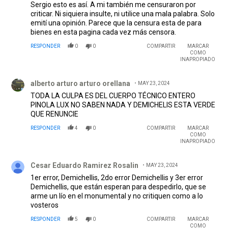
Sergio esto es así. A mi también me censuraron por
criticar. Ni siquiera insulte, ni utilice una mala palabra. Solo
emití una opinión. Parece que la censura esta de para
bienes en esta pagina cada vez más censora.
RESPONDER
0
0
COMPARTIR
MARCAR
COMO
INAPROPIADO
Comentario de alberto arturo arturo orellana.
alberto arturo arturo orellana
MAY 23, 2024
TODA LA CULPA ES DEL CUERPO TÉCNICO ENTERO
PINOLA LUX NO SABEN NADA Y DEMICHELIS ESTA VERDE
QUE RENUNCIE
RESPONDER
4
0
COMPARTIR
MARCAR
COMO
INAPROPIADO
Comentario de Cesar Eduardo Ramirez Rosalin.
Cesar Eduardo Ramirez Rosalin
MAY 23, 2024
1er error, Demichellis, 2do error Demichellis y 3er error
Demichellis, que están esperan para despedirlo, que se
arme un lío en el monumental y no critiquen como a lo
vosteros
RESPONDER
5
0
COMPARTIR
MARCAR
COMO