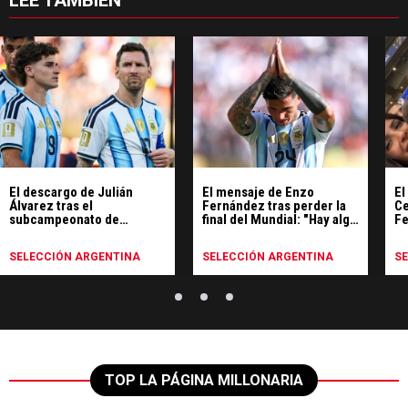
LEE TAMBIÉN
El descargo de Julián
El mensaje de Enzo
El
Álvarez tras el
Fernández tras perder la
Ce
subcampeonato de
final del Mundial: "Hay algo
Fe
Argentina en el Mundial
más grande que un
ex
resultado"
SELECCIÓN ARGENTINA
SELECCIÓN ARGENTINA
S
TOP LA PÁGINA MILLONARIA