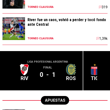
319
TORNEO CLAUSURA
River fue un caos, volvió a perder y tocó fondo
ante Central
1,39k
TORNEO CLAUSURA
LIGA PROFESIONAL ARGENTINA
LIGA PR
FINAL
0
-
1
RIV
ROS
TIG
APUESTAS