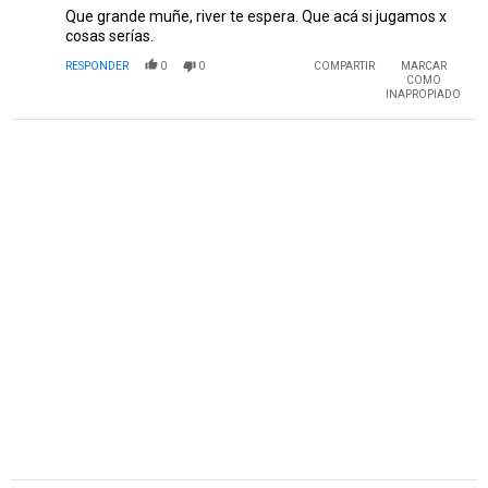
Que grande muñe, river te espera. Que acá si jugamos x
cosas serías.
RESPONDER
0
0
COMPARTIR
MARCAR
COMO
INAPROPIADO
PUBLICIDAD