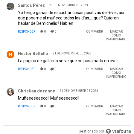
Comentario de Santos Pérez.
Santos Pérez
21 DE NOVIEMBRE DE 2023
Yo tengo ganas de escuchar cosas positivas de River, asi
que poneme al muñeco todos los días.....que? Quieren
hablar de Demichelis? Hablen
RESPONDER
0
0
COMPARTIR
MARCAR
COMO
INAPROPIADO
Comentario de Nestor Bettello.
Nestor Bettello
21 DE NOVIEMBRE DE 2023
La pagina de gallardo se ve que no pasa nada en river
RESPONDER
0
0
COMPARTIR
MARCAR
COMO
INAPROPIADO
Comentario de Christian de ronde.
Christian de ronde
21 DE NOVIEMBRE DE 2023
Muñeeeeeeeco!! Muñeeeeeeco!!
RESPONDER
0
0
COMPARTIR
MARCAR
COMO
INAPROPIADO
Gestionado por