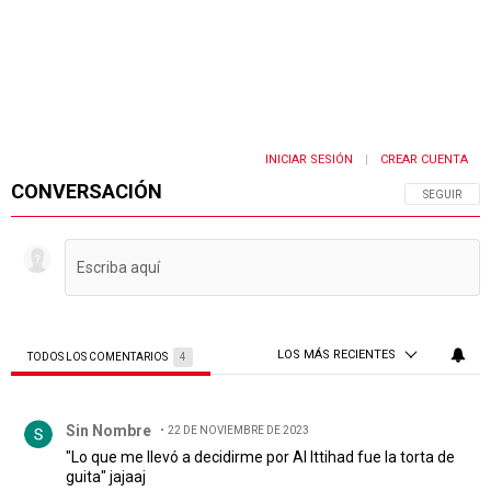
INICIAR SESIÓN
CREAR CUENTA
|
CONVERSACIÓN
SIGA ESTA 
SEGUIR
LOS MÁS RECIENTES
TODOS LOS COMENTARIOS
4
Todos los comentarios
Comentario de Sin Nombre.
Sin Nombre
22 DE NOVIEMBRE DE 2023
"Lo que me llevó a decidirme por Al Ittihad fue la torta de
guita" jajaaj