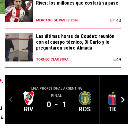
River: los millones que costará su pase
143
MERCADO DE PASES 2026
Las últimas horas de Coudet: reunión
con el cuerpo técnico, Di Carlo y le
preguntaron sobre Almada
49
TORNEO CLAUSURA
e,
LIGA PROFESIONAL ARGENTINA
LIGA PROFE
FINAL
0
-
1
u
RIV
ROS
TIG
 a