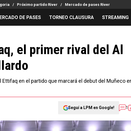
goria
Próximo partido River
Mercado de pases River
ERCADO DE PASES
TORNEO CLAUSURA
STREAMING
MILLONARIOS
LPM PARA EL HINCHA
APUESTA
Mercado de Pases
Streaming
Noticias
aq, el primer rival del Al
Análisis tácticos
Entradas
Guías
llardo
Juanfer Quintero
Hinchas
Códigos
Chacho Coudet
Los goles de River
Pronósti
Ex River
Entrevistas
Apuesta d
Al Ettifaq en el partido que marcará el debut del Muñeco e
Seguí a LPM en Google!
1