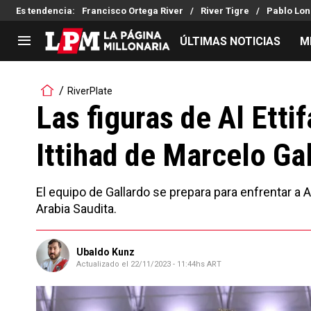
Es tendencia
:
Francisco Ortega River
River Tigre
Pablo Lon
ÚLTIMAS NOTICIAS
M
LIGA PROFESIONAL
TORNEOS
RiverPlate
Noticias
Copa Sudamericana
Las figuras de Al Ettif
Tabla de posiciones
Copa Argentina
Ittihad de Marcelo Ga
Fixture
Selección Argentina
Reserva
El equipo de Gallardo se prepara para enfrentar a 
Arabia Saudita.
Ubaldo Kunz
Actualizado el
22/11/2023 - 11:44hs ART