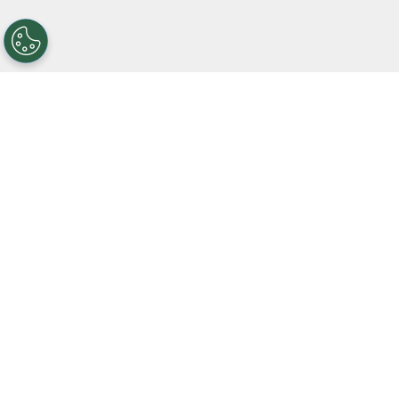
+
La pelota parada es una preocupación para el
cuerpo técnico. Esto influye en
las cuotas de
River en betano
para los próximos partidos
.
Así como ocurrió ante Atlético Tucumán,
a