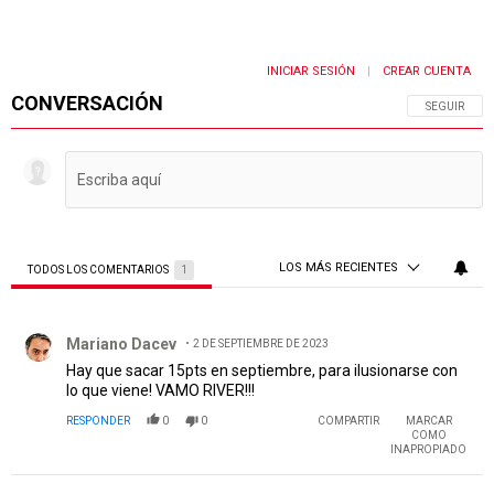
INICIAR SESIÓN
CREAR CUENTA
|
CONVERSACIÓN
SIGA ESTA 
SEGUIR
LOS MÁS RECIENTES
TODOS LOS COMENTARIOS
1
Todos los comentarios
Comentario de Mariano Dacev.
Mariano Dacev
2 DE SEPTIEMBRE DE 2023
Hay que sacar 15pts en septiembre, para ilusionarse con
lo que viene! VAMO RIVER!!!
RESPONDER
0
0
COMPARTIR
MARCAR
COMO
INAPROPIADO