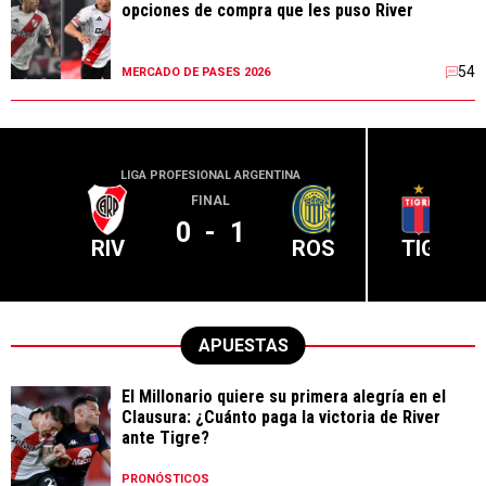
opciones de compra que les puso River
54
MERCADO DE PASES 2026
LIGA PROFESIONAL ARGENTINA
LIGA PR
FINAL
0
-
1
RIV
ROS
TIG
APUESTAS
El Millonario quiere su primera alegría en el
Clausura: ¿Cuánto paga la victoria de River
ante Tigre?
PRONÓSTICOS