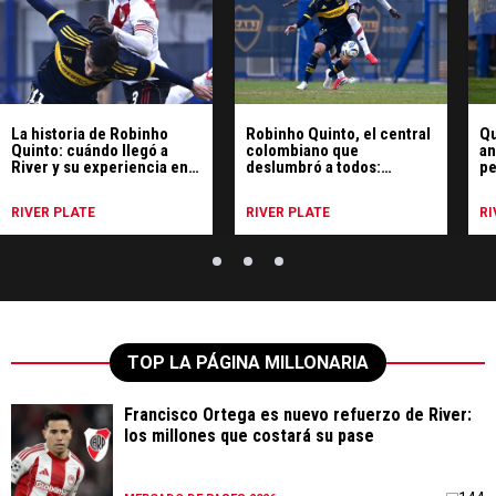
La historia de Robinho
Robinho Quinto, el central
Qu
Quinto: cuándo llegó a
colombiano que
an
River y su experiencia en
deslumbró a todos:
pe
la Selección Colombia
partidazo vs. Boca y la
hi
reacción de la gente
Me
RIVER PLATE
RIVER PLATE
RI
TOP LA PÁGINA MILLONARIA
Francisco Ortega es nuevo refuerzo de River:
los millones que costará su pase