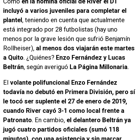
Como
en la nómina oficial de River el DT
incluyó a varios juveniles para completar el
plantel
, teniendo en cuenta que actualmente
está integrado por 28 futbolistas (hay uno
menos por la grave lesión que sufrió Benjamín
Rollheiser),
al menos dos viajarán este martes
a Quito
. ¿Quiénes?
Enzo Fernández y Lucas
Beltrán
, según averiguó
La Página Millonaria
.
El
volante polifuncional Enzo Fernández
todavía no debutó en Primera División, pero sí
le tocó ser suplente el 27 de enero de 2019,
cuando River cayó 3-1 como local frente a
Patronato
. En cambio,
el delantero Beltrán ya
jugó cuatro partidos oficiales (sumó 118
minutos), con una asistencia y sin marcar