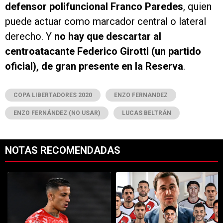
defensor polifuncional Franco Paredes
, quien
puede actuar como marcador central o lateral
derecho. Y
no hay que descartar al
centroatacante Federico Girotti (un partido
oficial), de gran presente en la Reserva
.
COPA LIBERTADORES 2020
ENZO FERNANDEZ
ENZO FERNÁNDEZ (NO USAR)
LUCAS BELTRÁN
NOTAS RECOMENDADAS
Este listado muestra los artículos con más comentarios en los últimos 7
Un artículo de tendencia con el título "Kevin Castaño se va de River 
Un artículo de tendencia con el tí