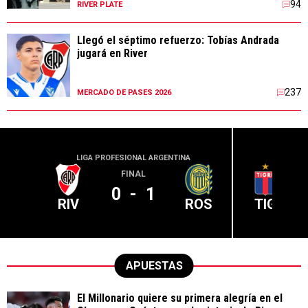
94
RIVER PLATE
Llegó el séptimo refuerzo: Tobías Andrada
jugará en River
237
MERCADO DE PASES 2026
LIGA PROFESIONAL ARGENTINA
LIGA PR
FINAL
0
-
1
RIV
ROS
TIG
APUESTAS
El Millonario quiere su primera alegría en el