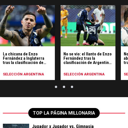
La chicana de Enzo
No se vio: el llanto de Enzo
No
Fernández a Inglaterra
Fernández tras la
ab
tras la clasificación de
clasificación de Argentina
tr
Argentina
a la final del Mundial
SELECCIÓN ARGENTINA
SELECCIÓN ARGENTINA
S
TOP LA PÁGINA MILLONARIA
Jugador x Jugador vs. Gimnasia