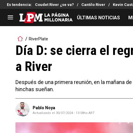
Es tendencia
:
Coudet River ¿se va?
Cantilo River
Kevin Cast
ÚLTIMAS NOTICIAS
M
LIGA PROFESIONAL
TORNEOS
RiverPlate
Noticias
Copa Sudamericana
Día D: se cierra el re
Tabla de posiciones
Copa Argentina
a River
Fixture
Selección Argentina
Reserva
Después de una primera reunión, en la mañana de 
hinchas sueñan.
Pablo Noya
Actualizado el
30/07/2024 - 13:58hs ART