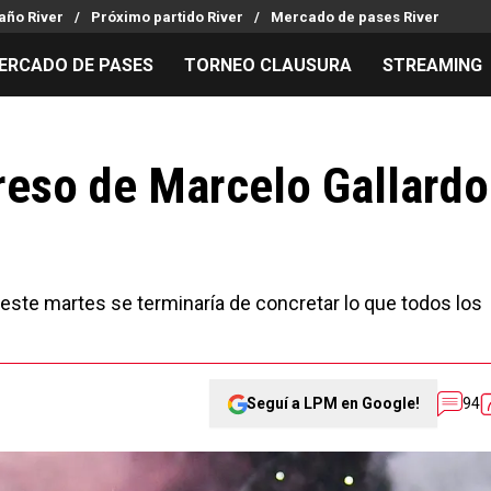
año River
Próximo partido River
Mercado de pases River
ERCADO DE PASES
TORNEO CLAUSURA
STREAMING
MILLONARIOS
LPM PARA EL HINCHA
APUESTA
Mercado de Pases
Streaming
Noticias
greso de Marcelo Gallardo
Análisis tácticos
Entradas
Guías
Juanfer Quintero
Hinchas
Códigos
Chacho Coudet
Los goles de River
Pronósti
Ex River
Entrevistas
Apuesta d
este martes se terminaría de concretar lo que todos los
Seguí a LPM en Google!
94