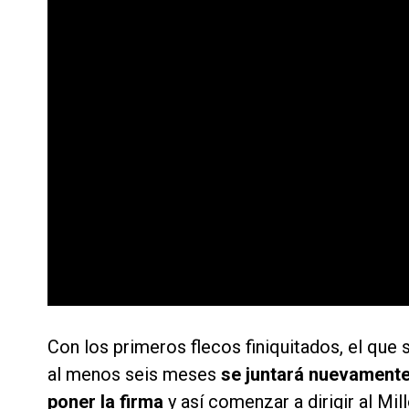
Con los primeros flecos finiquitados, el qu
al menos seis meses
se juntará nuevamente
poner la firma
y así comenzar a dirigir al Mil