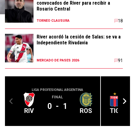
convocados de River para recibir a
Rosario Central
18
TORNEO CLAUSURA
River acordó la cesión de Salas: se va a
Independiente Rivadavia
91
MERCADO DE PASES 2026
LIGA PROFESIONAL ARGENTINA
LIGA PROFE
FINAL
0
-
1
RIV
ROS
TIG