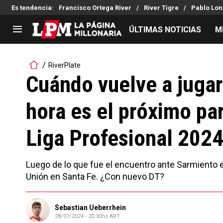
Es tendencia
:
Francisco Ortega River
River Tigre
Pablo Lon
ÚLTIMAS NOTICIAS
M
LIGA PROFESIONAL
TORNEOS
RiverPlate
Noticias
Copa Sudamericana
Cuándo vuelve a jugar 
Tabla de posiciones
Copa Argentina
hora es el próximo par
Fixture
Selección Argentina
Reserva
Liga Profesional 202
Luego de lo que fue el encuentro ante Sarmiento e
Unión en Santa Fe. ¿Con nuevo DT?
Sebastian Ueberrhein
28/07/2024 - 20:30hs ART