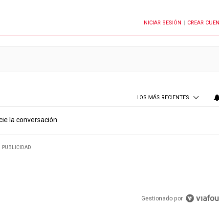
INICIAR SESIÓN
CREAR CUE
OTIFICACIONES CUANDO SE PUBLIQUEN NUEVOS COMENTARIOS
|
LOS MÁS RECIENTES
cie la conversación
PUBLICIDAD
Gestionado por