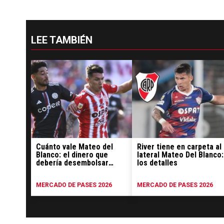
LEE TAMBIÉN
Cuánto vale Mateo del
River tiene en carpeta al
Blanco: el dinero que
lateral Mateo Del Blanco:
debería desembolsar
los detalles
River por el lateral de
Unión
MERCADO DE PASES 2026
MERCADO DE PASES 2026