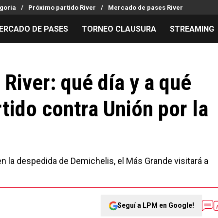
goria
Próximo partido River
Mercado de pases River
ERCADO DE PASES
TORNEO CLAUSURA
STREAMING
MILLONARIOS
LPM PARA EL HINCHA
APUESTA
Mercado de Pases
Streaming
Noticias
River: qué día y a qué
Análisis tácticos
Entradas
Guías
tido contra Unión por la
Juanfer Quintero
Hinchas
Códigos
Chacho Coudet
Los goles de River
Pronósti
4
Ex River
Entrevistas
Apuesta d
n la despedida de Demichelis, el Más Grande visitará a
Seguí a LPM en Google!