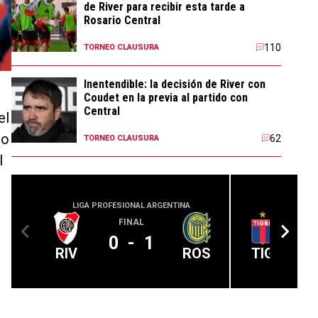
de River para recibir esta tarde a
Rosario Central
110
TORNEO CLAUSURA
Inentendible: la decisión de River con
Coudet en la previa al partido con
Central
el
jo
62
TORNEO CLAUSURA
l
LIGA PROFESIONAL ARGENTINA
LIGA PROFE
FINAL
0
-
1
RIV
ROS
TIG