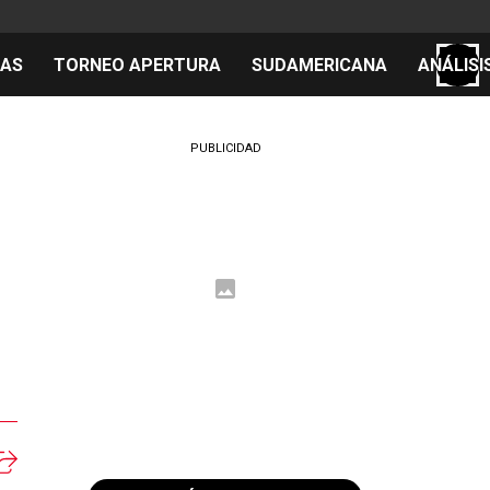
TAS
TORNEO APERTURA
SUDAMERICANA
ANÁLISI
S
PUBLICIDAD
o
cos
el día
 Mundial 2026