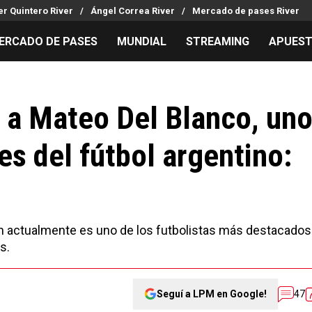
r Quintero River
Ángel Correa River
Mercado de pases River
ERCADO DE PASES
MUNDIAL
STREAMING
APUES
MILLONARIOS
LPM PARA EL HINCHA
APUESTA
Mercado de Pases
Streaming
Noticias
a a Mateo Del Blanco, un
Análisis tácticos
Entradas
Guías
es del fútbol argentino:
Juanfer Quintero
Hinchas
Códigos
Chacho Coudet
Los goles de River
Pronósti
Ex River
Entrevistas
Apuesta d
Apuestas
ien actualmente es uno de los futbolistas más destacados
s.
Seguí a LPM en Google!
47