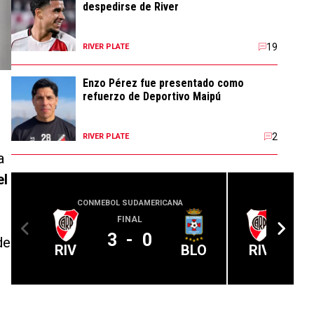
despedirse de River
19
RIVER PLATE
Enzo Pérez fue presentado como
refuerzo de Deportivo Maipú
2
RIVER PLATE
a
el
CONMEBOL SUDAMERICANA
COPA
FINAL
3
-
0
de
RIV
BLO
RIV