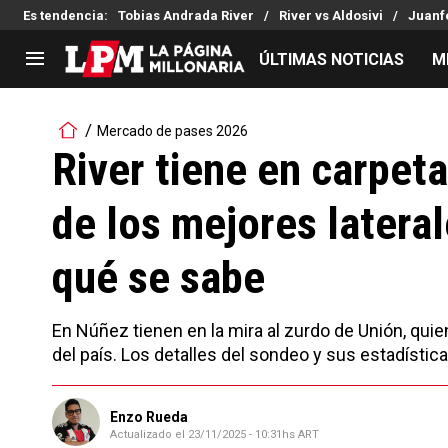
Es tendencia
:
Tobias Andrada River
River vs Aldosivi
Juanfe
ÚLTIMAS NOTICIAS
M
LIGA PROFESIONAL
TORNEOS
Mercado de pases 2026
Noticias
Copa Sudamericana
River tiene en carpet
Tabla de posiciones
Copa Argentina
de los mejores lateral
Fixture
Selección Argentina
Reserva
qué se sabe
En Núñez tienen en la mira al zurdo de Unión, qu
del país. Los detalles del sondeo y sus estadística
Enzo Rueda
Actualizado el
23/11/2025 - 10:31hs ART