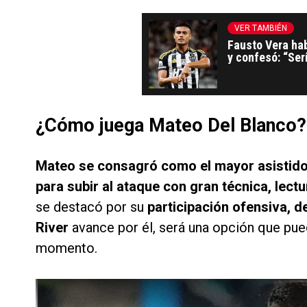
VER TAMBIÉN
Fausto Vera hab
y confesó: “Ser
¿Cómo juega Mateo Del Blanco?
Mateo se consagró
como el mayor asistido
para subir al ataque con gran técnica, lect
se destacó por su
participación ofensiva, d
River
avance por él, será una opción que pue
momento.