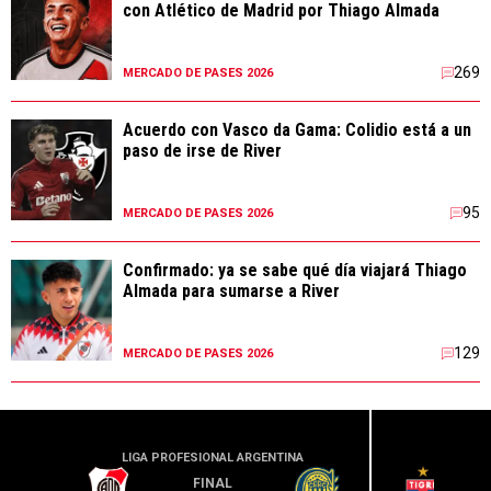
con Atlético de Madrid por Thiago Almada
269
MERCADO DE PASES 2026
Acuerdo con Vasco da Gama: Colidio está a un
paso de irse de River
95
MERCADO DE PASES 2026
Confirmado: ya se sabe qué día viajará Thiago
Almada para sumarse a River
129
MERCADO DE PASES 2026
LIGA PROFESIONAL ARGENTINA
LIGA PR
FINAL