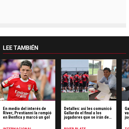
LEE TAMBIÉN
En medio del interés de
Detalles: así les comunicó
Ga
River, Prestianni la rompió
Gallardo el final a los
va
en Benfica y marcó un gol
jugadores que se irán de
ju
River
Ri
INTERNACIONAL
RIVER PLATE
T