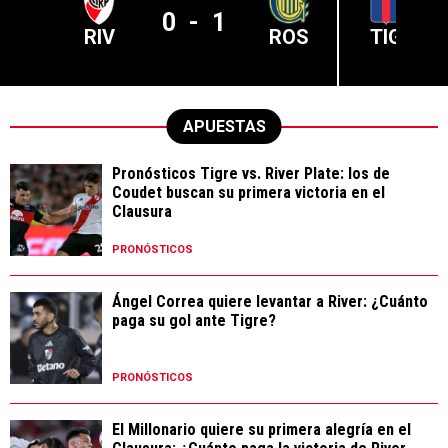
0
-
1
RIV
ROS
TIG
APUESTAS
Pronósticos Tigre vs. River Plate: los de
Coudet buscan su primera victoria en el
Clausura
PRONÓSTICOS
Ángel Correa quiere levantar a River: ¿Cuánto
paga su gol ante Tigre?
PRONÓSTICOS
El Millonario quiere su primera alegría en el