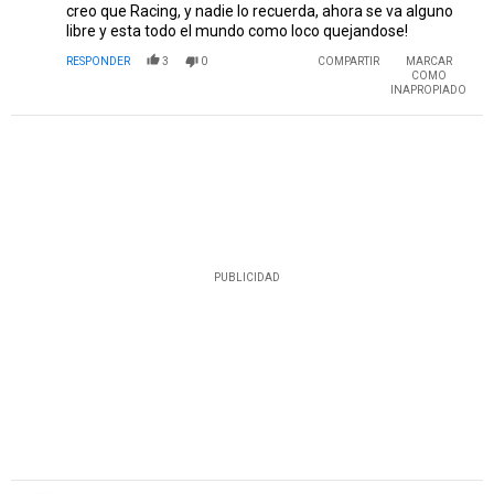
creo que Racing, y nadie lo recuerda, ahora se va alguno
libre y esta todo el mundo como loco quejandose!
RESPONDER
3
0
COMPARTIR
MARCAR
COMO
INAPROPIADO
PUBLICIDAD
Comentario de CRISTIAN.