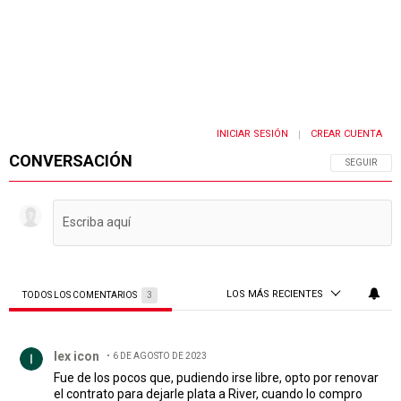
INICIAR SESIÓN
CREAR CUENTA
|
CONVERSACIÓN
SIGA ESTA 
SEGUIR
LOS MÁS RECIENTES
TODOS LOS COMENTARIOS
3
Todos los comentarios
Comentario de lex icon.
lex icon
6 DE AGOSTO DE 2023
Fue de los pocos que, pudiendo irse libre, opto por renovar
el contrato para dejarle plata a River, cuando lo compro