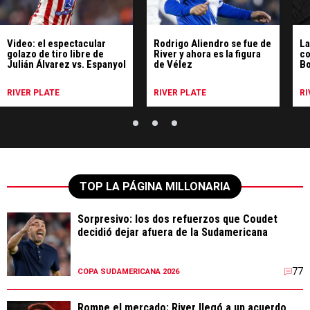
Video: el espectacular
Rodrigo Aliendro se fue de
La
golazo de tiro libre de
River y ahora es la figura
co
Julián Álvarez vs. Espanyol
de Vélez
Bo
ne
RIVER PLATE
RIVER PLATE
RI
TOP LA PÁGINA MILLONARIA
Sorpresivo: los dos refuerzos que Coudet
decidió dejar afuera de la Sudamericana
77
COPA SUDAMERICANA 2026
Rompe el mercado: River llegó a un acuerdo