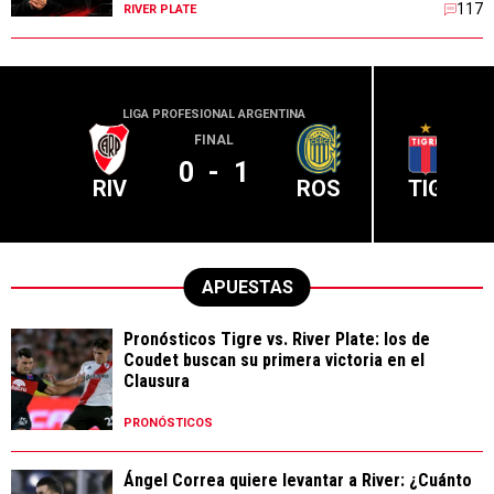
117
RIVER PLATE
LIGA PROFESIONAL ARGENTINA
LIGA PR
FINAL
0
-
1
RIV
ROS
TIG
APUESTAS
Pronósticos Tigre vs. River Plate: los de
Coudet buscan su primera victoria en el
Clausura
PRONÓSTICOS
Ángel Correa quiere levantar a River: ¿Cuánto