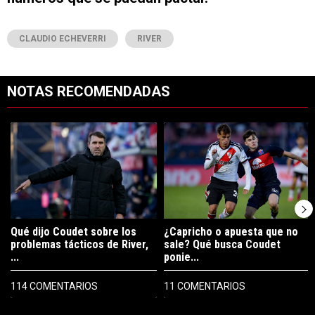
CLAUDIO ECHEVERRI
RIVER
NOTAS RECOMENDADAS
Este listado muestra los artículos con más comentarios en los últimos 7
Un artículo de tendencia con el título "Qué dijo Coudet sobre los prob
Un artículo de tendencia con el tí
Qué dijo Coudet sobre los
¿Capricho o apuesta que no
problemas tácticos de River,
sale? Qué busca Coudet
...
ponie...
114 COMENTARIOS
11 COMENTARIOS
PUBLICIDAD