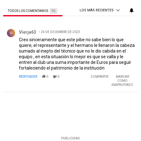
LOS MÁS RECIENTES
TODOS LOS COMENTARIOS
96
Todos los comentarios
Comentario de Vierja63.
Vierja63
24 DE DICIEMBRE DE 2023
VI
Creo sinceramente que este pibe no sabe bien lo que
quiere, el representante y el hermano le llenaron la cabeza
sumado al inepto del técnico que no le dio cabida en el
equipo , en esta situación lo mejor es que se valla y le
entren al club una suma importante de Euros para seguir
fortaleciendo el patrimonio de la institución
RESPONDER
0
0
COMPARTIR
MARCAR
COMO
INAPROPIADO
PUBLICIDAD