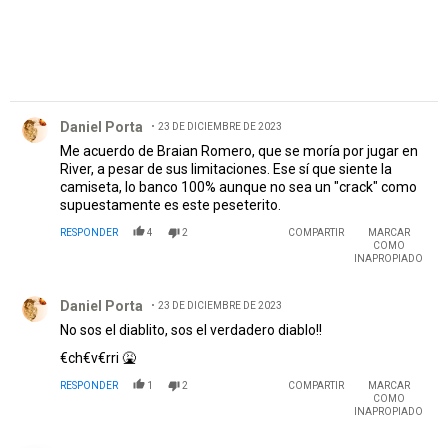
Comentario de Daniel Porta.
Daniel Porta
23 DE DICIEMBRE DE 2023
Me acuerdo de Braian Romero, que se moría por jugar en
River, a pesar de sus limitaciones. Ese sí que siente la
camiseta, lo banco 100% aunque no sea un "crack" como
supuestamente es este peseterito.
RESPONDER
4
2
COMPARTIR
MARCAR
COMO
INAPROPIADO
Comentario de Daniel Porta.
Daniel Porta
23 DE DICIEMBRE DE 2023
No sos el diablito, sos el verdadero diablo!!
€ch€v€rri 🤮
RESPONDER
1
2
COMPARTIR
MARCAR
COMO
INAPROPIADO
Comentario de Cesar Mattar.