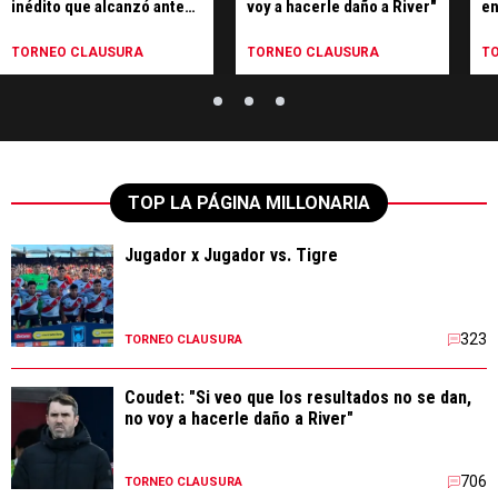
inédito que alcanzó ante
voy a hacerle daño a River"
en
Tigre
pe
TORNEO CLAUSURA
TORNEO CLAUSURA
T
TOP LA PÁGINA MILLONARIA
Jugador x Jugador vs. Tigre
323
TORNEO CLAUSURA
Coudet: "Si veo que los resultados no se dan,
no voy a hacerle daño a River"
706
TORNEO CLAUSURA