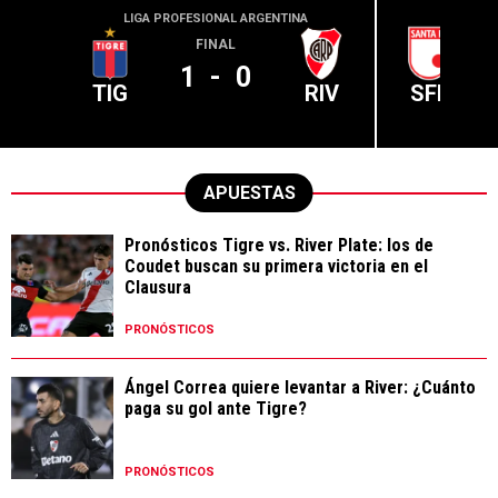
LIGA PROFESIONAL ARGENTINA
CONME
FINAL
1
-
0
TIG
RIV
SFE
APUESTAS
Pronósticos Tigre vs. River Plate: los de
Coudet buscan su primera victoria en el
Clausura
PRONÓSTICOS
Ángel Correa quiere levantar a River: ¿Cuánto
paga su gol ante Tigre?
PRONÓSTICOS