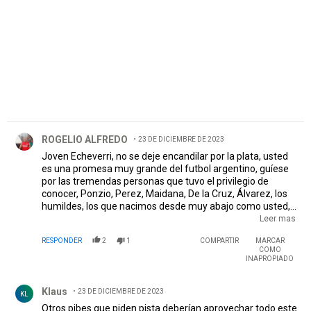
Comentario de ROGELIO ALFREDO.
ROGELIO ALFREDO
23 DE DICIEMBRE DE 2023
Joven Echeverri, no se deje encandilar por la plata, usted
es una promesa muy grande del futbol argentino, guíese
por las tremendas personas que tuvo el privilegio de
conocer, Ponzio, Perez, Maidana, De la Cruz, Álvarez, los
humildes, los que nacimos desde muy abajo como usted,
siempre seremos agradecidos, a personas que siempre
Leer mas
estuvieron ahí cerca , empiece por River que lo cobijo y lo
RESPONDER
2
1
COMPARTIR
MARCAR
protegió, no es solo por el club sino es también por todos
COMO
los jovenes que tienen un sueño muy grande, que viven en
INAPROPIADO
la pensión, tratando con su talento y sacrificio, llegar
Comentario de Klaus.
donde hoy esta usted, que River cuida como un padre
Klaus
23 DE DICIEMBRE DE 2023
cuida a su hijo.
KL
Otros pibes que piden pista deberían aprovechar todo este