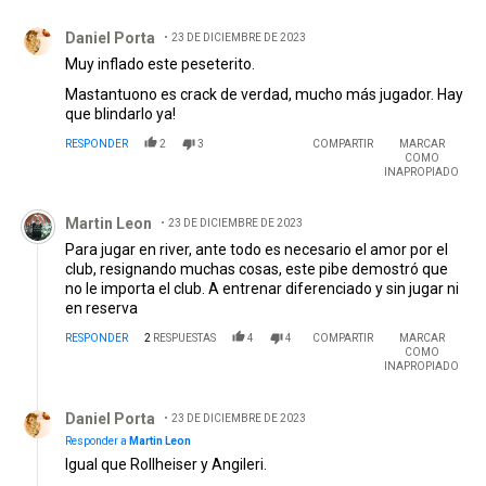
Comentario de Daniel Porta.
Daniel Porta
23 DE DICIEMBRE DE 2023
Muy inflado este peseterito.
Mastantuono es crack de verdad, mucho más jugador. Hay
que blindarlo ya!
RESPONDER
2
3
COMPARTIR
MARCAR
COMO
INAPROPIADO
Comentario de Martin Leon.
Martin Leon
23 DE DICIEMBRE DE 2023
Para jugar en river, ante todo es necesario el amor por el
club, resignando muchas cosas, este pibe demostró que
no le importa el club. A entrenar diferenciado y sin jugar ni
en reserva
RESPONDER
2
RESPUESTAS
4
4
COMPARTIR
MARCAR
COMO
INAPROPIADO
Respuesta de Daniel Porta.
Daniel Porta
23 DE DICIEMBRE DE 2023
Responder a
Martin Leon
Igual que Rollheiser y Angileri.