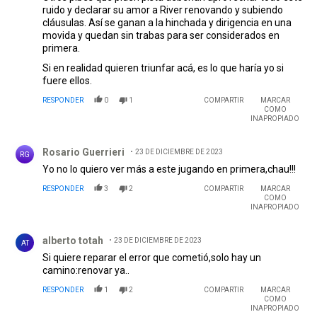
ruido y declarar su amor a River renovando y subiendo
cláusulas. Así se ganan a la hinchada y dirigencia en una
movida y quedan sin trabas para ser considerados en
primera.
Si en realidad quieren triunfar acá, es lo que haría yo si
fuere ellos.
RESPONDER
0
1
COMPARTIR
MARCAR
COMO
INAPROPIADO
Comentario de Rosario Guerrieri.
Rosario Guerrieri
23 DE DICIEMBRE DE 2023
RG
Yo no lo quiero ver más a este jugando en primera,chau!!!
RESPONDER
3
2
COMPARTIR
MARCAR
COMO
INAPROPIADO
Comentario de alberto totah.
alberto totah
23 DE DICIEMBRE DE 2023
AT
Si quiere reparar el error que cometió,solo hay un
camino:renovar ya..
RESPONDER
1
2
COMPARTIR
MARCAR
COMO
INAPROPIADO