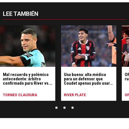
LEE TAMBIÉN
Mal recuerdo y polémico
Una buena: alta médica
OP
antecedente: árbitro
para un defensor que
ru
confirmado para River vs.
Coudet apenas pudo usar
Tigre
en River
TORNEO CLAUSURA
RIVER PLATE
OP