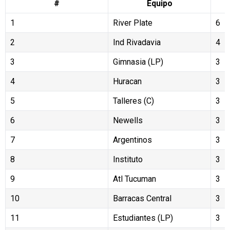
#
Equipo
1
River Plate
6
2
Ind Rivadavia
4
3
Gimnasia (LP)
3
4
Huracan
3
5
Talleres (C)
3
6
Newells
3
7
Argentinos
3
8
Instituto
3
9
Atl Tucuman
3
10
Barracas Central
3
11
Estudiantes (LP)
3