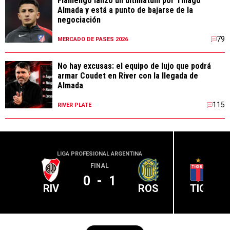
Flamengo lanzó un ultimátum por Thiago
Almada y está a punto de bajarse de la
negociación
79
MERCADO DE PASES 2026
No hay excusas: el equipo de lujo que podrá
armar Coudet en River con la llegada de
Almada
115
RIVER PLATE
LIGA PROFESIONAL ARGENTINA
LIGA PR
FINAL
0
-
1
RIV
ROS
TIG