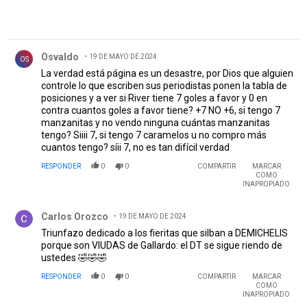
Comentario de Osvaldo .
Osvaldo
19 DE MAYO DE 2024
OS
La verdad está página es un desastre, por Dios que alguien
controle lo que escriben sus periodistas ponen la tabla de
posiciones y a ver si River tiene 7 goles a favor y 0 en
contra cuantos goles a favor tiene? +7 NO +6, si tengo 7
manzanitas y no vendo ninguna cuántas manzanitas
tengo? Siiii 7, si tengo 7 caramelos u no compro más
cuantos tengo? síii 7, no es tan difícil verdad
RESPONDER
0
0
COMPARTIR
MARCAR
COMO
INAPROPIADO
Comentario de Carlos Orozco.
Carlos Orozco
19 DE MAYO DE 2024
Triunfazo dedicado a los fieritas que silban a DEMICHELIS
porque son VIUDAS de Gallardo: el DT se sigue riendo de
ustedes 🤣🤣🤣
RESPONDER
0
0
COMPARTIR
MARCAR
COMO
INAPROPIADO