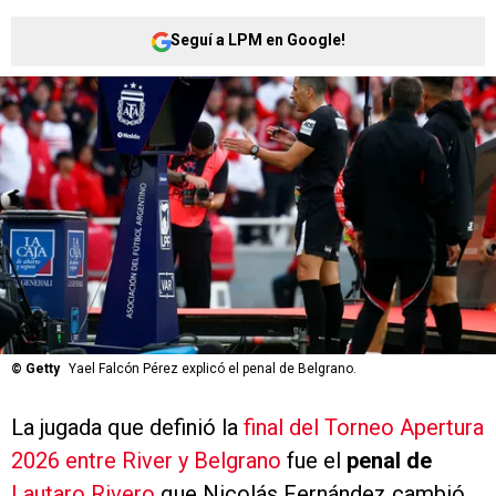
Seguí a LPM en Google!
©
Getty
Yael Falcón Pérez explicó el penal de Belgrano.
La jugada que definió la
final del Torneo Apertura
2026 entre River y Belgrano
fue el
penal de
Lautaro Rivero
que Nicolás Fernández cambió