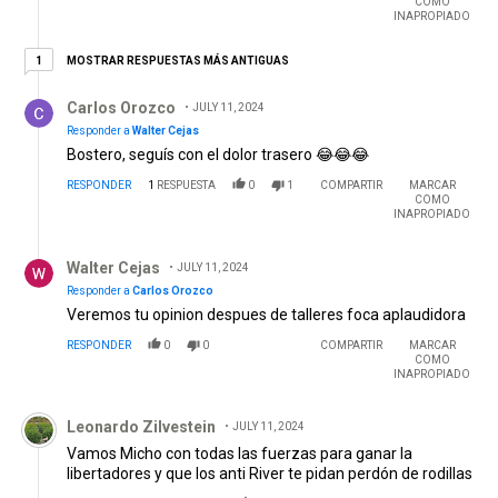
COMO
INAPROPIADO
1 respuesta más antiguas
MOSTRAR RESPUESTAS MÁS ANTIGUAS
1
Respuesta de Carlos Orozco.
Carlos Orozco
JULY 11, 2024
Responder a
Walter Cejas
Bostero, seguís con el dolor trasero 😂😂😂
RESPONDER
1
RESPUESTA
0
1
COMPARTIR
MARCAR
COMO
INAPROPIADO
Respuesta de Walter Cejas.
Walter Cejas
JULY 11, 2024
Responder a
Carlos Orozco
Veremos tu opinion despues de talleres foca aplaudidora
RESPONDER
0
0
COMPARTIR
MARCAR
COMO
INAPROPIADO
Comentario de Leonardo Zilvestein.
Leonardo Zilvestein
JULY 11, 2024
Vamos Micho con todas las fuerzas para ganar la
libertadores y que los anti River te pidan perdón de rodillas