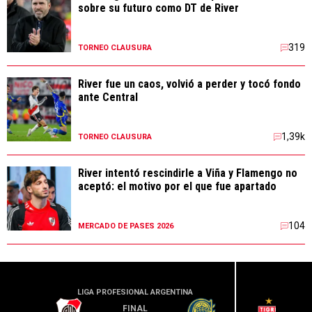
sobre su futuro como DT de River
319
TORNEO CLAUSURA
River fue un caos, volvió a perder y tocó fondo
ante Central
1,39k
TORNEO CLAUSURA
River intentó rescindirle a Viña y Flamengo no
aceptó: el motivo por el que fue apartado
104
MERCADO DE PASES 2026
LIGA PROFESIONAL ARGENTINA
LIGA PR
FINAL