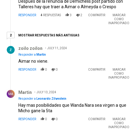
Despues de la renuncia de Demichelis post partido con
Talleres hay que traer a Aimar o Almeyda o Crespo
RESPONDER
4
RESPUESTAS
3
2
COMPARTIR
MARCAR
COMO
INAPROPIADO
2 respuestas más antiguas
MOSTRAR RESPUESTAS MÁS ANTIGUAS
2
Respuesta de zoilo zoilon.
zoilo zoilon
JULY 11, 2024
Responder a
Martin
Aimar no viene.
RESPONDER
0
0
COMPARTIR
MARCAR
COMO
INAPROPIADO
Respuesta de Martin.
Martin
JULY 13, 2024
MA
Responder a
Leonardo Zilvestein
Hay mas posibilidades que Wanda Nara sea virgen a que
Micho gane la 5ta
RESPONDER
0
0
COMPARTIR
MARCAR
COMO
INAPROPIADO
Comentario de Martin.