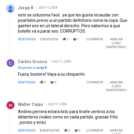
Comentario de Jorge R.
Jorge R
JULY 11, 2024
esto se soluciona facil.. ya que les gusta recaudar con
poartidos previo a un partido definitorio como la copa. Que
gasten eso en un lateral derecho. Pero sabemos a que
bolsillo va a parar eso. CORRUPTOS.
RESPONDER
1
RESPUESTA
1
1
COMPARTIR
MARCAR
COMO
INAPROPIADO
Respuesta de Carlos Orozco.
Carlos Orozco
JULY 11, 2024
Responder a
Jorge R
Fuera, bostero! Vaya a su chiquerito
RESPONDER
0
0
COMPARTIR
MARCAR
COMO
INAPROPIADO
Comentario de Walter Cejas.
Walter Cejas
JULY 11, 2024
Andres perrera estara listo para tirarle centros a los
delanteros rivales como en cada partido..gracias frito
..ponzio y enzo
RESPONDER
3
RESPUESTAS
2
3
COMPARTIR
MARCAR