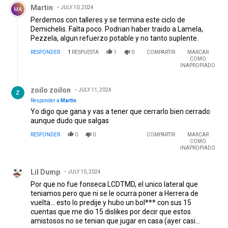
Martin
JULY 10, 2024
MA
Perdemos con talleres y se termina este ciclo de
Demichelis. Falta poco. Podrian haber traido a Lamela,
Pezzela, algun refuerzo potable y no tanto suplente.
RESPONDER
1
RESPUESTA
1
0
COMPARTIR
MARCAR
COMO
INAPROPIADO
Respuesta de zoilo zoilon.
zoilo zoilon
JULY 11, 2024
Responder a
Martin
Yo digo que gana y vas a tener que cerrarlo bien cerrado
aunque dudo que salgas
RESPONDER
0
0
COMPARTIR
MARCAR
COMO
INAPROPIADO
Comentario de Lil Dump.
Lil Dump
JULY 10, 2024
Por que no fue fonseca LCDTMD, el unico lateral que
teniamos pero que ni se le ocurra poner a Herrera de
vuelta... esto lo predije y hubo un bol*** con sus 15
cuentas que me dio 15 dislikes por decir que estos
amistosos no se tenian que jugar en casa (ayer casi