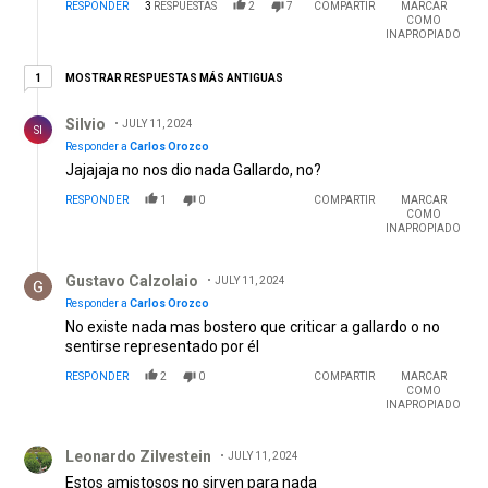
RESPONDER
3
RESPUESTAS
2
7
COMPARTIR
MARCAR
COMO
INAPROPIADO
1 respuesta más antiguas
MOSTRAR RESPUESTAS MÁS ANTIGUAS
1
Respuesta de Silvio .
Silvio
JULY 11, 2024
SI
Responder a
Carlos Orozco
Jajajaja no nos dio nada Gallardo, no?
RESPONDER
1
0
COMPARTIR
MARCAR
COMO
INAPROPIADO
Respuesta de Gustavo Calzolaio.
Gustavo Calzolaio
JULY 11, 2024
Responder a
Carlos Orozco
No existe nada mas bostero que criticar a gallardo o no
sentirse representado por él
RESPONDER
2
0
COMPARTIR
MARCAR
COMO
INAPROPIADO
Comentario de Leonardo Zilvestein.
Leonardo Zilvestein
JULY 11, 2024
Estos amistosos no sirven para nada