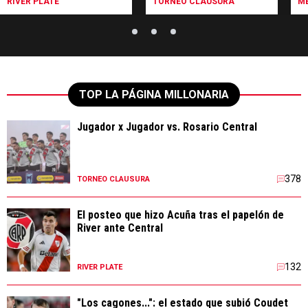
RIVER PLATE
TORNEO CLAUSURA
ME
TOP LA PÁGINA MILLONARIA
Jugador x Jugador vs. Rosario Central
378
TORNEO CLAUSURA
El posteo que hizo Acuña tras el papelón de
River ante Central
132
RIVER PLATE
"Los cagones...": el estado que subió Coudet