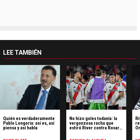
LEE TAMBIÉN
Quién es verdaderamente
No hizo goles todavía: la
Ri
Pablo Longoria: así es, así
vergonzosa racha que
re
piensa y así habla
estiró River contra Rosario
Or
Central