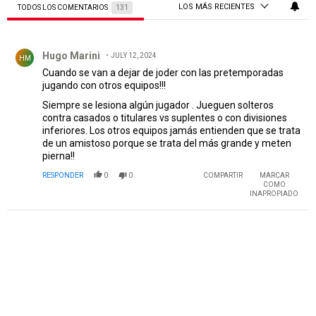
LOS MÁS RECIENTES
TODOS LOS COMENTARIOS
131
Todos los comentarios
Comentario de Hugo Marini.
Hugo Marini
JULY 12, 2024
HM
Cuando se van a dejar de joder con las pretemporadas
jugando con otros equipos!!!
Siempre se lesiona algún jugador . Jueguen solteros
contra casados o titulares vs suplentes o con divisiones
inferiores. Los otros equipos jamás entienden que se trata
de un amistoso porque se trata del más grande y meten
pierna!!
RESPONDER
0
0
COMPARTIR
MARCAR
COMO
INAPROPIADO
PUBLICIDAD