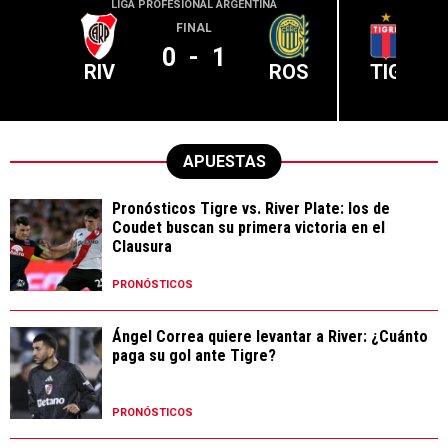
LIGA PROFESIONAL ARGENTINA
LIGA PR
FINAL
0
-
1
RIV
ROS
TIG
APUESTAS
Pronósticos Tigre vs. River Plate: los de
Coudet buscan su primera victoria en el
Clausura
PRONÓSTICOS
Ángel Correa quiere levantar a River: ¿Cuánto
paga su gol ante Tigre?
PRONÓSTICOS