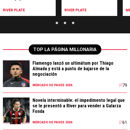
para River
un
RIVER PLATE
RIVER PLATE
ME
TOP LA PÁGINA MILLONARIA
Flamengo lanzó un ultimátum por Thiago
Almada y está a punto de bajarse de la
negociación
79
MERCADO DE PASES 2026
Novela interminable: el impedimento legal que
se le presentó a River para vender a Galarza
Fonda
61
MERCADO DE PASES 2026