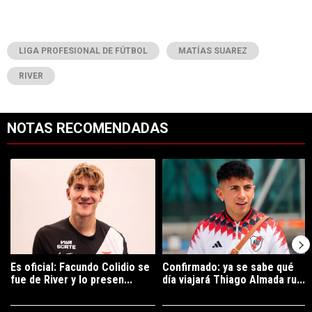
LIGA PROFESIONAL DE FÚTBOL
MATÍAS SUAREZ
RIVER
NOTAS RECOMENDADAS
Este listado muestra los artículos con más comentarios en los últimos 7
Un artículo de tendencia con el título "Es oficial: Facundo Colidio 
Un artículo de tendencia con el t
Es oficial: Facundo Colidio se
Confirmado: ya se sabe qué
fue de River y lo presen...
día viajará Thiago Almada ru...