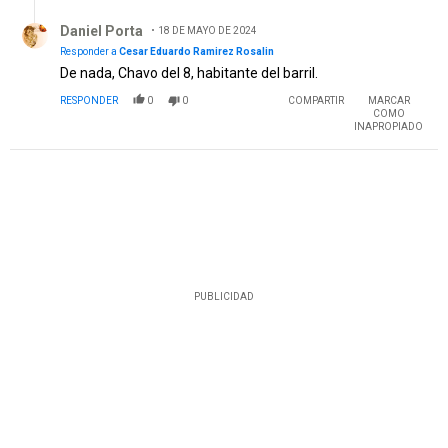
Respuesta de Daniel Porta.
Daniel Porta
18 DE MAYO DE 2024
Responder a
Cesar Eduardo Ramirez Rosalin
De nada, Chavo del 8, habitante del barril.
RESPONDER
0
0
COMPARTIR
MARCAR
COMO
INAPROPIADO
PUBLICIDAD