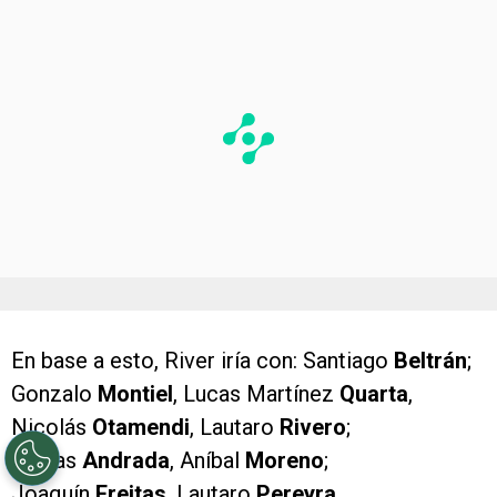
En base a esto, River iría con: Santiago
Beltrán
;
Gonzalo
Montiel
, Lucas Martínez
Quarta
,
Nicolás
Otamendi
, Lautaro
Rivero
;
Tobías
Andrada
, Aníbal
Moreno
;
Joaquín
Freitas
, Lautaro
Pereyra
,