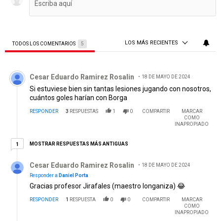
LOS MÁS RECIENTES
TODOS LOS COMENTARIOS
5
Todos los comentarios
Comentario de Cesar Eduardo Ramirez Rosalin.
Cesar Eduardo Ramirez Rosalin
18 DE MAYO DE 2024
Si estuviese bien sin tantas lesiones jugando con nosotros,
cuántos goles harían con Borga
RESPONDER
3
RESPUESTAS
1
0
COMPARTIR
MARCAR
COMO
INAPROPIADO
1 respuesta más antiguas
MOSTRAR RESPUESTAS MÁS ANTIGUAS
1
Respuesta de Cesar Eduardo Ramirez Rosalin.
Cesar Eduardo Ramirez Rosalin
18 DE MAYO DE 2024
Responder a
Daniel Porta
Gracias profesor Jirafales (maestro longaniza) 😂
RESPONDER
1
RESPUESTA
0
0
COMPARTIR
MARCAR
COMO
INAPROPIADO